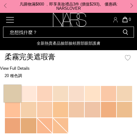
Skip
凡購物滿$800 ﹐即享美妝禮品3件 (價值$293)。 ​優惠碼:
to
NARSLOVER
main
content
全新
產品
熱賣產品
選單"
QUA
0
OF
SEARCH
Nars
ITE
彩妝組合及禮品
全新
粉底
LIGHT REFLECTING™ 原生光
CATALOG
IN
亮肌卸妝油
CAR
全新
熱賣產品
臉部
臉頰
唇部
眼部
護膚
遮瑕膏
IS
化妝掃及工具
全新色調
LIGHT REFLECTING™ 原
柔霧完美遮瑕膏
胭脂
生光幻彩蜜粉餅
臉部
Details
/zh/chantilly-
Item
View Full Details
唇膏
全新
INSATIABLE炫彩緞光胭脂液
soft-
No.
20 種色調
matte-
0607845012757_hk
complete-
定妝蜜粉
臉頰
全新色調
AFTERGLOW 悅光唇彩​
concealer/0607845012757_hk.html
Variations
瀏覽全部
全新
LIGHT REFLECTING™ 原生光
唇部
亮肌系列
線上購物禮遇
眼部
電子禮品卡
護膚