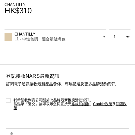
線上虛擬試妝
CHANTILLY
HK$310
官網限定​
瀏覽全部
Promotions
Add
Product
to
Actions
數量
差別
cart
熱賣產品
CHANTILLY
options
L1 - 中性色調，適合最淺膚色
登記接收NARS最新資訊
訂閱電子通訊接收最新產品發佈、專屬禮遇及更多品牌活動資訊
全新
LIGHT REFLECTING™ 原生光
亮肌卸妝油
我希望收到貴公司關於此品牌最新推廣活動資訊。
當點擊「遞交」後即表示您同意接受
條款和細則
、
Cookie政策
及
私隱政
策
。