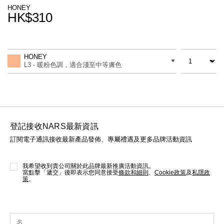
線上虛擬試妝
HONEY
HK$310
官網限定​
瀏覽全部
Promotions
Add
Product
to
Actions
數量
差別
cart
熱賣產品
HONEY
options
L3 - 暖粉色調，適合淺至中等膚色
登記接收NARS最新資訊
訂閱電子通訊接收最新產品發佈、專屬禮遇及更多品牌活動資訊
全新
LIGHT REFLECTING™ 原生光
亮肌卸妝油
我希望收到貴公司關於此品牌最新推廣活動資訊。
當點擊「遞交」後即表示您同意接受
條款和細則
、
Cookie政策
及
私隱政
策
。