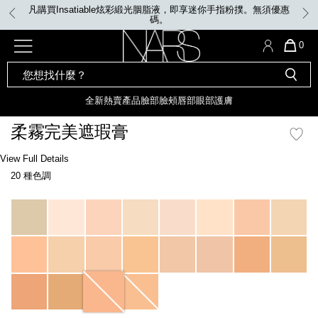
Skip
凡購買Insatiable炫彩緞光胭脂液，即享迷你手指粉撲。無須優惠
to
碼。
main
content
全新
產品
熱賣產品
選單"
QUA
0
OF
SEARCH
Nars
ITE
彩妝組合及禮品
全新
粉底
LIGHT REFLECTING™ 原生光
CATALOG
IN
亮肌卸妝油
CAR
全新
熱賣產品
臉部
臉頰
唇部
眼部
護膚
遮瑕膏
IS
化妝掃及工具
全新色調
LIGHT REFLECTING™ 原
柔霧完美遮瑕膏
胭脂
生光幻彩蜜粉餅
臉部
Details
/zh/honey-
Item
View Full Details
唇膏
全新
INSATIABLE炫彩緞光胭脂液
soft-
No.
20 種色調
matte-
999NAC0000045_hk
complete-
定妝蜜粉
臉頰
全新色調
AFTERGLOW 悅光唇彩​
concealer/0607845012795_hk.html
Variations
瀏覽全部
全新
LIGHT REFLECTING™ 原生光
唇部
亮肌系列
線上購物禮遇
眼部
電子禮品卡
護膚