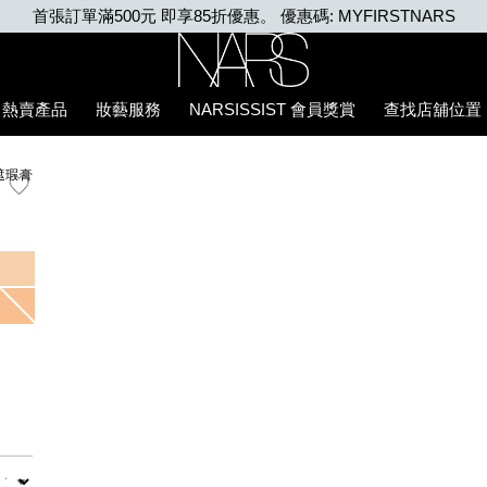
Nars
熱賣產品
妝藝服務
NARSISSIST 會員獎賞
查找店舖位置
遮瑕膏
數量