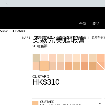
Skip
。 優惠碼: MYFIRSTNARS
to
main
content
全新
產品
Details
/zh/custard-
Item
View Full Details
soft-
No.
柔霧完美遮瑕膏
NARS
產品
臉部
按類別選購
遮瑕膏
柔霧完美
matte-
0607845012801_hk
complete-
concealer/0607845012801_hk.html
20 種色調
Variations
CUSTARD
HK$310
Promotions
Add
Product
to
Actions
差別
CUSTARD
cart