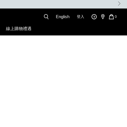
任何購物即享免
English
登入
QUANT
0
OF
ITEMS
線上購物禮遇
IN
CART
IS