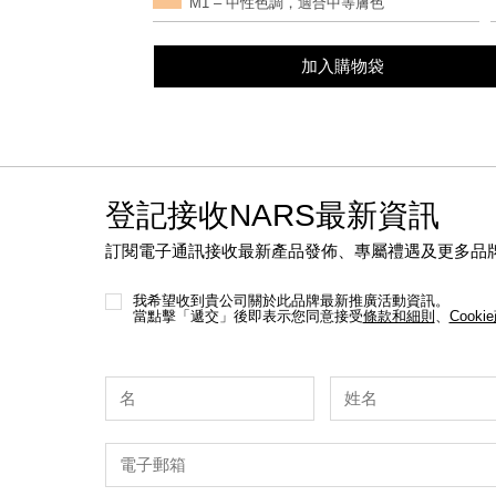
M1 – 中性色調，適合中等膚色
options
加入購物袋
登記接收NARS最新資訊
訂閱電子通訊接收最新產品發佈、專屬禮遇及更多品
我希望收到貴公司關於此品牌最新推廣活動資訊。
當點擊「遞交」後即表示您同意接受
條款和細則
、
Cooki