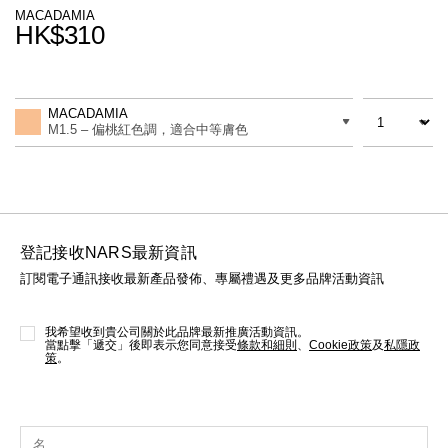
線上虛擬試妝
MACADAMIA
HK$310
官網限定​
瀏覽全部
Promotions
Add
Product
to
Actions
數量
差別
cart
熱賣產品
MACADAMIA
options
M1.5 – 偏桃紅色調，適合中等膚色
登記接收NARS最新資訊
訂閱電子通訊接收最新產品發佈、專屬禮遇及更多品牌活動資訊
全新
LIGHT REFLECTING™ 原生光
亮肌卸妝油
我希望收到貴公司關於此品牌最新推廣活動資訊。
當點擊「遞交」後即表示您同意接受
條款和細則
、
Cookie政策
及
私隱政
策
。