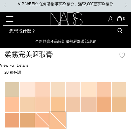
Skip
VIP WEEK: 任何購物即享2X積分、滿$2,000更享3X積分
to
main
content
全新
產品
熱賣產品
選單"
QUA
0
OF
SEARCH
Nars
ITE
彩妝組合及禮品
全新
粉底
LIGHT REFLECTING™ 原生光
CATALOG
IN
亮肌卸妝油
CAR
全新
熱賣產品
臉部
臉頰
唇部
眼部
護膚
遮瑕膏
IS
化妝掃及工具
全新色調
LIGHT REFLECTING™ 原
柔霧完美遮瑕膏
胭脂
生光幻彩蜜粉餅
臉部
Details
/zh/macadamia-
Item
View Full Details
唇膏
全新
INSATIABLE炫彩緞光胭脂液
soft-
No.
20 種色調
matte-
999NAC0000045_hk
complete-
定妝蜜粉
臉頰
全新色調
AFTERGLOW 悅光唇彩​
concealer/0607845012818_hk.html
Variations
瀏覽全部
全新
LIGHT REFLECTING™ 原生光
唇部
亮肌系列
線上購物禮遇
眼部
電子禮品卡
護膚