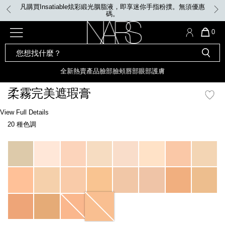
Skip
凡購買Insatiable炫彩緞光胭脂液，即享迷你手指粉撲。無須優惠
to
碼。
main
content
全新
產品
熱賣產品
選單"
QUA
0
OF
SEARCH
Nars
ITE
彩妝組合及禮品
全新
粉底
LIGHT REFLECTING™ 原生光
CATALOG
IN
亮肌卸妝油
CAR
全新
熱賣產品
臉部
臉頰
唇部
眼部
護膚
遮瑕膏
IS
化妝掃及工具
全新色調
LIGHT REFLECTING™ 原
柔霧完美遮瑕膏
胭脂
生光幻彩蜜粉餅
臉部
Details
/zh/macadamia-
Item
View Full Details
唇膏
全新
INSATIABLE炫彩緞光胭脂液
soft-
No.
20 種色調
matte-
999NAC0000045_hk
complete-
定妝蜜粉
臉頰
全新色調
AFTERGLOW 悅光唇彩​
concealer/0607845012818_hk.html
Variations
瀏覽全部
全新
LIGHT REFLECTING™ 原生光
唇部
亮肌系列
線上購物禮遇
眼部
電子禮品卡
護膚