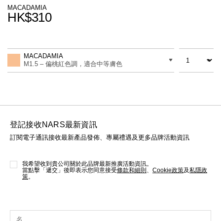
線上虛擬試妝
MACADAMIA
HK$310
官網限定​
瀏覽全部
Promotions
Add
Product
to
Actions
數量
差別
cart
熱賣產品
MACADAMIA
options
M1.5 – 偏桃紅色調，適合中等膚色
登記接收NARS最新資訊
訂閱電子通訊接收最新產品發佈、專屬禮遇及更多品牌活動資訊
全新
LIGHT REFLECTING™ 原生光
亮肌卸妝油
我希望收到貴公司關於此品牌最新推廣活動資訊。
當點擊「遞交」後即表示您同意接受
條款和細則
、
Cookie政策
及
私隱政
策
。