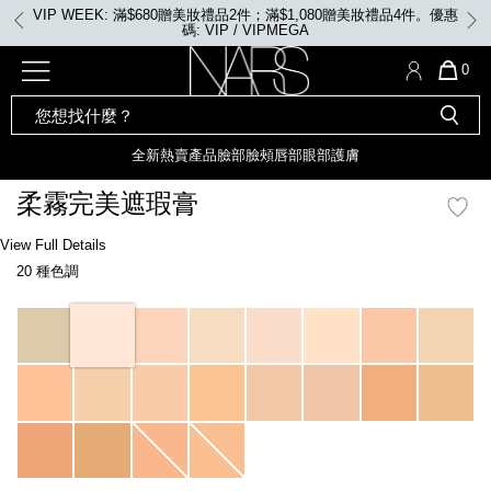
Skip
VIP WEEK: 滿$680贈美妝禮品2件；滿$1,080贈美妝禮品4件。優惠
to
碼: VIP / VIPMEGA
main
content
全新
產品
熱賣產品
選單"
QUA
0
OF
SEARCH
Nars
ITE
彩妝組合及禮品
全新
粉底
LIGHT REFLECTING™ 原生光
CATALOG
IN
亮肌卸妝油
CAR
全新
熱賣產品
臉部
臉頰
唇部
眼部
護膚
遮瑕膏
IS
化妝掃及工具
全新色調
LIGHT REFLECTING™ 原
柔霧完美遮瑕膏
胭脂
生光幻彩蜜粉餅
臉部
Details
/zh/soft-
Item
View Full Details
唇膏
全新
INSATIABLE炫彩緞光胭脂液
matte-
No.
20 種色調
complete-
607845022381_hk
concealer/607845022381_hk.html
定妝蜜粉
臉頰
全新色調
AFTERGLOW 悅光唇彩​
Variations
瀏覽全部
全新
LIGHT REFLECTING™ 原生光
唇部
亮肌系列
線上購物禮遇
眼部
電子禮品卡
護膚