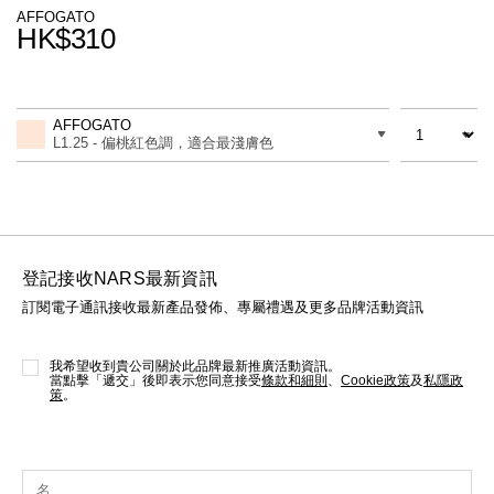
線上虛擬試妝
AFFOGATO
HK$310
官網限定​
瀏覽全部
Promotions
Add
Product
to
Actions
數量
差別
cart
熱賣產品
AFFOGATO
options
L1.25 - 偏桃紅色調，適合最淺膚色
登記接收NARS最新資訊
訂閱電子通訊接收最新產品發佈、專屬禮遇及更多品牌活動資訊
全新
LIGHT REFLECTING™ 原生光
亮肌卸妝油
我希望收到貴公司關於此品牌最新推廣活動資訊。
當點擊「遞交」後即表示您同意接受
條款和細則
、
Cookie政策
及
私隱政
策
。