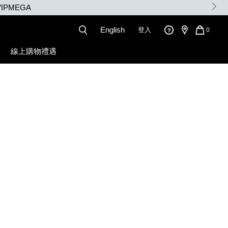
IPMEGA
English
登入
QUANT
0
OF
ITEMS
線上購物禮遇
IN
CART
IS