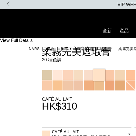
Skip
VIP W
to
main
content
全新
產品
Details
/zh/soft-
Item
View Full Details
matte-
No.
柔霧完美遮瑕膏
NARS
產品
臉部
按類別選購
遮瑕膏
柔霧完美
complete-
607845022411_hk
concealer/607845022411_hk.html
20 種色調
Variations
CAFÉ AU LAIT
HK$310
Promotions
Add
Product
to
Actions
差別
CAFÉ AU LAIT
cart