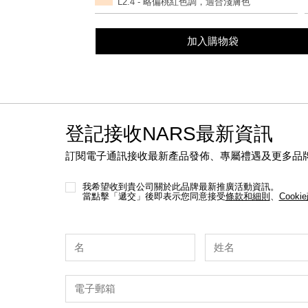
L2.4 - 略偏桃紅色調，適合淺膚色
options
加入購物袋
登記接收NARS最新資訊
訂閱電子通訊接收最新產品發佈、專屬禮遇及更多品
我希望收到貴公司關於此品牌最新推廣活動資訊。
當點擊「遞交」後即表示您同意接受
條款和細則
、
Cooki