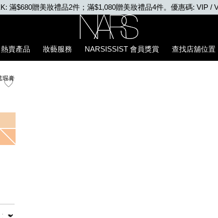
EEK: 滿$680贈美妝禮品2件；滿$1,080贈美妝禮品4件。優惠碼: VIP / V
Nars
熱賣產品
妝藝服務
NARSISSIST 會員獎賞
查找店舖位置
遮瑕膏
數量