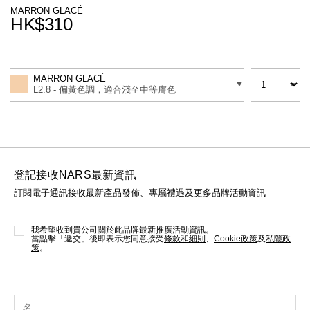
線上虛擬試妝
MARRON GLACÉ
HK$310
官網限定​
瀏覽全部
Promotions
Add
Product
to
Actions
數量
差別
cart
熱賣產品
MARRON GLACÉ
options
L2.8 - 偏黃色調，適合淺至中等膚色
登記接收NARS最新資訊
訂閱電子通訊接收最新產品發佈、專屬禮遇及更多品牌活動資訊
全新
LIGHT REFLECTING™ 原生光
亮肌卸妝油
我希望收到貴公司關於此品牌最新推廣活動資訊。
當點擊「遞交」後即表示您同意接受
條款和細則
、
Cookie政策
及
私隱政
策
。