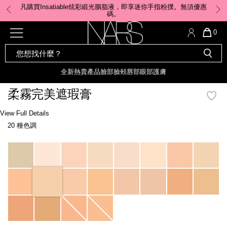
Skip
凡購買Insatiable炫彩緞光胭脂液，即享迷你手指粉撲。無須優惠
to
碼。
main
content
全新
產品
熱賣產品
選單"
QUA
0
OF
SEARCH
Nars
ITE
彩妝組合及禮品
全新
粉底
LIGHT REFLECTING™ 原生光
CATALOG
IN
亮肌卸妝油
CAR
全新
熱賣產品
臉部
臉頰
唇部
眼部
護膚
遮瑕膏
IS
化妝掃及工具
全新色調
LIGHT REFLECTING™ 原
柔霧完美遮瑕膏
胭脂
生光幻彩蜜粉餅
臉部
Details
/zh/soft-
Item
View Full Details
唇膏
全新
INSATIABLE炫彩緞光胭脂液
matte-
No.
20 種色調
complete-
607845022480_hk
concealer/607845022480_hk.html
定妝蜜粉
臉頰
全新色調
AFTERGLOW 悅光唇彩​
Variations
瀏覽全部
全新
LIGHT REFLECTING™ 原生光
唇部
亮肌系列
線上購物禮遇
眼部
電子禮品卡
護膚