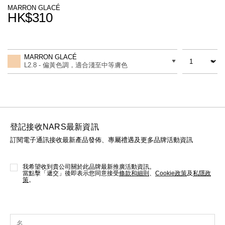
線上虛擬試妝
MARRON GLACÉ
HK$310
官網限定​
瀏覽全部
Promotions
Add
Product
to
Actions
數量
差別
cart
熱賣產品
MARRON GLACÉ
options
L2.8 - 偏黃色調，適合淺至中等膚色
登記接收NARS最新資訊
訂閱電子通訊接收最新產品發佈、專屬禮遇及更多品牌活動資訊
全新
LIGHT REFLECTING™ 原生光
亮肌卸妝油
我希望收到貴公司關於此品牌最新推廣活動資訊。
當點擊「遞交」後即表示您同意接受
條款和細則
、
Cookie政策
及
私隱政
策
。