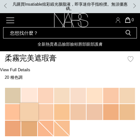
Skip
凡購買Insatiable炫彩緞光胭脂液，即享迷你手指粉撲。無須優惠
to
碼。
main
content
全新
產品
熱賣產品
選單"
QUA
0
OF
SEARCH
Nars
ITE
彩妝組合及禮品
全新
粉底
LIGHT REFLECTING™ 原生光
CATALOG
IN
亮肌卸妝油
CAR
全新
熱賣產品
臉部
臉頰
唇部
眼部
護膚
遮瑕膏
化妝掃及工具
IS
全新色調
LIGHT REFLECTING™ 原
柔霧完美遮瑕膏
胭脂
生光幻彩蜜粉餅
臉部
Details
/zh/soft-
Item
View Full Details
唇膏
全新
INSATIABLE炫彩緞光胭脂液
matte-
No.
20 種色調
complete-
607845022480_hk
concealer/607845022480_hk.html
臉頰
定妝蜜粉
全新色調
AFTERGLOW 悅光唇彩​
Variations
瀏覽全部
全新
LIGHT REFLECTING™ 原生光
唇部
亮肌系列
線上購物禮遇
眼部
電子禮品卡
護膚