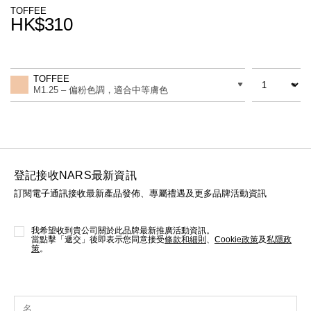
線上虛擬試妝
TOFFEE
HK$310
官網限定​
瀏覽全部
Promotions
Add
Product
to
Actions
數量
差別
cart
熱賣產品
TOFFEE
options
M1.25 – 偏粉色調，適合中等膚色
登記接收NARS最新資訊
訂閱電子通訊接收最新產品發佈、專屬禮遇及更多品牌活動資訊
全新
LIGHT REFLECTING™ 原生光
亮肌卸妝油
我希望收到貴公司關於此品牌最新推廣活動資訊。
當點擊「遞交」後即表示您同意接受
條款和細則
、
Cookie政策
及
私隱政
策
。