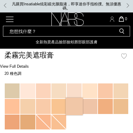
Skip
凡購買Insatiable炫彩緞光胭脂液，即享迷你手指粉撲。無須優惠
to
碼。
main
content
全新
產品
熱賣產品
選單"
QUA
0
OF
SEARCH
Nars
ITE
彩妝組合及禮品
全新
粉底
LIGHT REFLECTING™ 原生光
CATALOG
IN
亮肌卸妝油
CAR
全新
熱賣產品
臉部
臉頰
唇部
眼部
護膚
遮瑕膏
IS
化妝掃及工具
全新色調
LIGHT REFLECTING™ 原
柔霧完美遮瑕膏
胭脂
生光幻彩蜜粉餅
臉部
Details
/zh/soft-
Item
View Full Details
唇膏
全新
INSATIABLE炫彩緞光胭脂液
matte-
No.
20 種色調
complete-
607845022541_hk
concealer/607845022541_hk.html
定妝蜜粉
臉頰
全新色調
AFTERGLOW 悅光唇彩​
Variations
瀏覽全部
全新
LIGHT REFLECTING™ 原生光
唇部
亮肌系列
線上購物禮遇
眼部
電子禮品卡
護膚