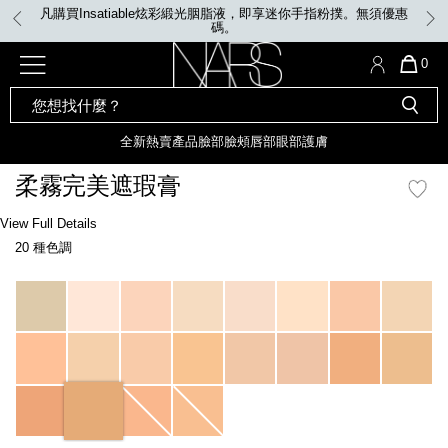
Skip
凡購買Insatiable炫彩緞光胭脂液，即享迷你手指粉撲。無須優惠
to
碼。
main
content
全新
產品
熱賣產品
選單"
QUA
0
OF
SEARCH
Nars
ITE
彩妝組合及禮品
全新
粉底
LIGHT REFLECTING™ 原生光
CATALOG
IN
亮肌卸妝油
CAR
全新
熱賣產品
臉部
臉頰
唇部
眼部
護膚
遮瑕膏
IS
化妝掃及工具
全新色調
LIGHT REFLECTING™ 原
柔霧完美遮瑕膏
胭脂
生光幻彩蜜粉餅
臉部
Details
/zh/soft-
Item
View Full Details
唇膏
全新
INSATIABLE炫彩緞光胭脂液
matte-
No.
20 種色調
complete-
607845022572_hk
concealer/607845022572_hk.html
定妝蜜粉
臉頰
全新色調
AFTERGLOW 悅光唇彩​
Variations
瀏覽全部
全新
LIGHT REFLECTING™ 原生光
唇部
亮肌系列
線上購物禮遇
眼部
電子禮品卡
護膚