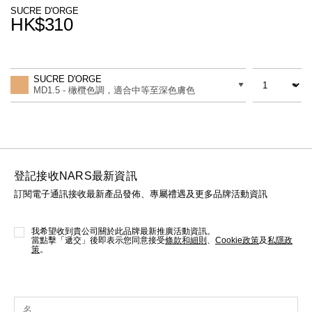
線上虛擬試妝
SUCRE D'ORGE
HK$310
官網限定​
瀏覽全部
Promotions
Add
Product
to
Actions
數量
差別
cart
熱賣產品
SUCRE D'ORGE
options
MD1.5 - 橄欖色調，適合中等至深色膚色
登記接收NARS最新資訊
訂閱電子通訊接收最新產品發佈、專屬禮遇及更多品牌活動資訊
全新
LIGHT REFLECTING™ 原生光
亮肌卸妝油
我希望收到貴公司關於此品牌最新推廣活動資訊。
當點擊「遞交」後即表示您同意接受
條款和細則
、
Cookie政策
及
私隱政
策
。