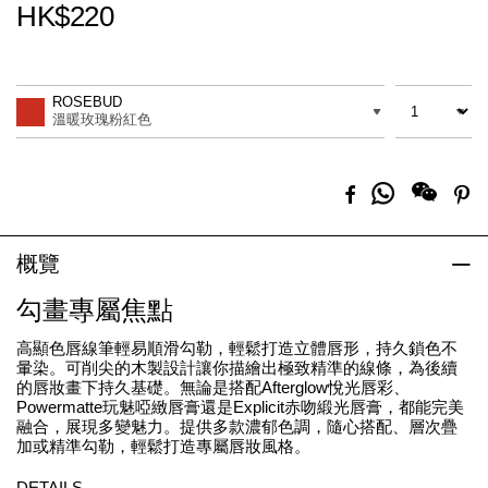
HK$220
Promotions
Add
Product
to
Actions
數量
差別
cart
ROSEBUD
options
溫暖玫瑰粉紅色
分
Facebook
Pi
享
到
Whatsapp
概覽
勾畫專屬焦點
高顯色唇線筆輕易順滑勾勒，輕鬆打造立體唇形，持久鎖色不
暈染。可削尖的木製設計讓你描繪出極致精準的線條，為後續
的唇妝畫下持久基礎。無論是搭配Afterglow悅光唇彩、
Powermatte玩魅啞緻唇膏還是Explicit赤吻緞光唇膏，都能完美
融合，展現多變魅力。提供多款濃郁色調，隨心搭配、層次疊
加或精準勾勒，輕鬆打造專屬唇妝風格。
DETAILS