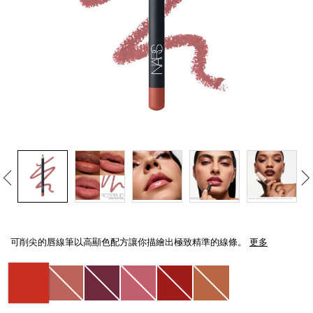
線上虛擬試妝
官網限定​
瀏覽全部
熱賣產品
全新
LIGHT REFLECTING™ 原生光
Details
/zh/precision-
Item
亮肌卸妝油
lip-
No.
可削尖的唇線筆以高顯色配方讓你描繪出極致精準的線條。
更多
liner/0607845090748_hk.html
0607845090748_hk
Variations