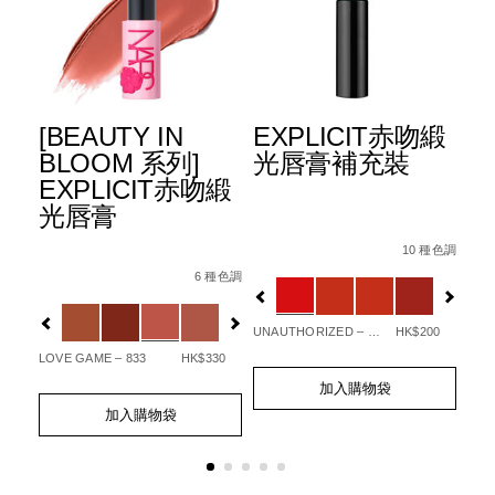
Y限
[BEAUTY IN
EXPLICIT赤吻緞
A
BLOOM 系列]
光唇膏補充裝
光
悅
EXPLICIT赤吻緞
升
光唇膏
%AD%85%E5%95%9E%E7%B7%BB%E5%94%87%E8%86%8F%E
Details
Item
/zh/explicit
Det
Ite
No.
10 種色調
%80%90petal-
Details
Item
/zh/%5Bbeauty-
No.
0194251145549_hk
9%99%90%E9%87%8F%E7%B3%BB%E5%88%97%E3%80%91af
No.
in-
Variations
種色調
6 種色調
19
Var
194251146218_hk
bloom-
Variations
%E7%B3%BB%E5%88%97%5D-
explicit%E8%B5%A4%E5%90%BB%E7%B7
UNAUTHORIZED – 863
HK$200
777
70
LOVE GAME – 833
HK$330
Add
Product
Ad
Pro
to
Actions
Add
Product
加入購物袋
to
Act
cart
to
Actions
cart
加入購物袋
options
cart
opt
options