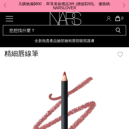
Skip
凡購物滿$800 ﹐即享美妝禮品3件 (價值$293)。 ​優惠碼:
to
NARSLOVER
main
content
全新
產品
熱賣產品
選單"
QUA
0
OF
SEARCH
Nars
ITE
彩妝組合及禮品
全新
粉底
LIGHT REFLECTING™ 原生光
CATALOG
IN
亮肌卸妝油
CAR
全新
熱賣產品
臉部
臉頰
唇部
眼部
護膚
遮瑕膏
IS
化妝掃及工具
全新色調
LIGHT REFLECTING™ 原
精細唇線筆
胭脂
生光幻彩蜜粉餅
臉部
mage
唇膏
全新
INSATIABLE炫彩緞光胭脂液
定妝蜜粉
臉頰
全新色調
AFTERGLOW 悅光唇彩​
瀏覽全部
全新
LIGHT REFLECTING™ 原生光
唇部
亮肌系列
線上購物禮遇
眼部
電子禮品卡
護膚