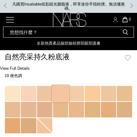
Skip
凡購買Insatiable炫彩緞光胭脂液，即享迷你手指粉撲。無須優惠
to
碼。
main
content
全新
產品
熱賣產品
選單"
QUA
0
OF
SEARCH
Nars
ITE
彩妝組合及禮品
全新
粉底
LIGHT REFLECTING™ 原生光
CATALOG
IN
亮肌卸妝油
CAR
全新
熱賣產品
臉部
臉頰
唇部
眼部
護膚
遮瑕膏
IS
化妝掃及工具
全新色調
LIGHT REFLECTING™ 原
自然亮采持久粉底液
胭脂
生光幻彩蜜粉餅
臉部
Details
/zh/yukon-
Item
View Full Details
唇膏
全新
INSATIABLE炫彩緞光胭脂液
natural-
No.
19 種色調
radiant-
0607845066026_hk
longwear-
定妝蜜粉
臉頰
全新色調
AFTERGLOW 悅光唇彩​
foundation/0607845066026_hk.html
Variations
瀏覽全部
全新
LIGHT REFLECTING™ 原生光
唇部
亮肌系列
線上購物禮遇
眼部
電子禮品卡
護膚