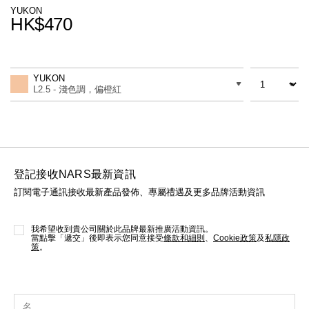
線上虛擬試妝
YUKON
HK$470
官網限定​
瀏覽全部
Promotions
Add
Product
to
Actions
數量
差別
cart
熱賣產品
YUKON
options
L2.5 - 淺色調，偏橙紅
登記接收NARS最新資訊
訂閱電子通訊接收最新產品發佈、專屬禮遇及更多品牌活動資訊
全新
LIGHT REFLECTING™ 原生光
亮肌卸妝油
我希望收到貴公司關於此品牌最新推廣活動資訊。
當點擊「遞交」後即表示您同意接受
條款和細則
、
Cookie政策
及
私隱政
策
。