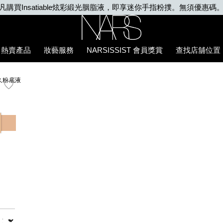
凡購買Insatiable炫彩緞光胭脂液，即享迷你手指粉撲。無須優惠碼
Nars
熱賣產品
妝藝服務
NARSISSIST 會員獎賞
查找店舖位置
久粉底液
數量