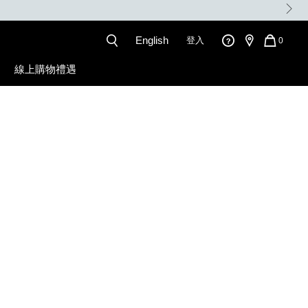
。
English
登入
QUANT
0
OF
ITEMS
線上購物禮遇
IN
CART
IS