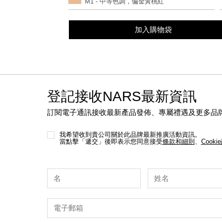
M1 - 中等色調，偏金黃桃紅
options
加入購物袋
登記接收NARS最新資訊
訂閱電子通訊接收最新產品發佈、專屬禮遇及更多品
我希望收到貴公司關於此品牌最新推廣活動資訊。
當點擊「遞交」後即表示您同意接受
條款和細則
、
Cooki