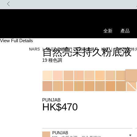
Skip
to
main
content
全新
產品
Details
/zh/punjab-
Item
View Full Details
natural-
No.
自然亮采持久粉底液
NARS
產品
臉部
按類別選購
粉底
自然亮采持
radiant-
0607845066088_hk
longwear-
foundation/0607845066088_hk.html
19 種色調
Variations
PUNJAB
HK$470
Promotions
Add
Product
to
Actions
差別
PUNJAB
cart