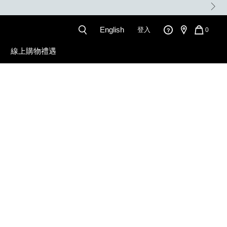
。
English
登入
QUANT
0
OF
ITEMS
線上購物禮遇
IN
CART
IS