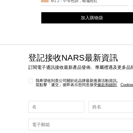
M1.2 - 中等色調，略偏橙紅
options
加入購物袋
登記接收NARS最新資訊
訂閱電子通訊接收最新產品發佈、專屬禮遇及更多品
我希望收到貴公司關於此品牌最新推廣活動資訊。
當點擊「遞交」後即表示您同意接受
條款和細則
、
Cooki