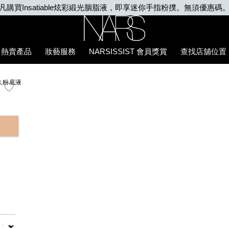
凡購買Insatiable炫彩緞光胭脂液，即享迷你手指粉撲。無須優惠碼
Nars
熱賣產品
妝藝服務
NARSISSIST 會員獎賞
查找店舖位置
久粉底液
數量