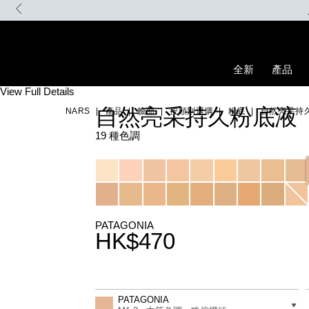
Skip
to
main
content
全新
產品
Details
/zh/patagonia-
Item
View Full Details
natural-
No.
自然亮采持久粉底液
NARS
產品
臉部
按類別選購
粉底
自然亮采持
radiant-
0607845066095_hk
longwear-
foundation/0607845066095_hk.html
19 種色調
Variations
PATAGONIA
HK$470
Promotions
Add
Product
to
Actions
差別
PATAGONIA
cart