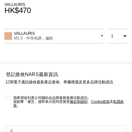
線上虛擬試妝
VALLAURIS
HK$470
官網限定​
瀏覽全部
Promotions
Add
Product
to
Actions
數量
差別
cart
熱賣產品
VALLAURIS
options
M1.5 - 中等色調，偏粉
登記接收NARS最新資訊
訂閱電子通訊接收最新產品發佈、專屬禮遇及更多品牌活動資訊
全新
LIGHT REFLECTING™ 原生光
亮肌卸妝油
我希望收到貴公司關於此品牌最新推廣活動資訊。
當點擊「遞交」後即表示您同意接受
條款和細則
、
Cookie政策
及
私隱政
策
。