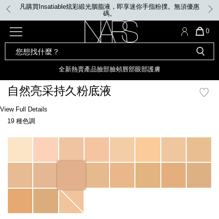
Skip
凡購買Insatiable炫彩緞光胭脂液，即享迷你手指粉撲。無須優惠
to
碼。
main
content
全新
產品
熱賣產品
選單"
QUA
0
OF
SEARCH
Nars
ITE
彩妝組合及禮品
全新
粉底
LIGHT REFLECTING™ 原生光
CATALOG
IN
亮肌卸妝油
CAR
全新
熱賣產品
臉部
臉頰
唇部
眼部
護膚
遮瑕膏
IS
化妝掃及工具
全新色調
LIGHT REFLECTING™ 原
自然亮采持久粉底液
胭脂
生光幻彩蜜粉餅
臉部
Details
/zh/vallauris-
Item
View Full Details
唇膏
全新
INSATIABLE炫彩緞光胭脂液
natural-
No.
19 種色調
radiant-
0607845066101_hk
longwear-
定妝蜜粉
臉頰
全新色調
AFTERGLOW 悅光唇彩​
foundation/0607845066101_hk.html
Variations
瀏覽全部
全新
LIGHT REFLECTING™ 原生光
唇部
亮肌系列
線上購物禮遇
眼部
電子禮品卡
護膚