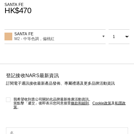
線上虛擬試妝
SANTA FE
HK$470
官網限定​
瀏覽全部
Promotions
Add
Product
to
Actions
數量
差別
cart
熱賣產品
SANTA FE
options
M2 - 中等色調，偏桃紅
登記接收NARS最新資訊
訂閱電子通訊接收最新產品發佈、專屬禮遇及更多品牌活動資訊
全新
LIGHT REFLECTING™ 原生光
亮肌卸妝油
我希望收到貴公司關於此品牌最新推廣活動資訊。
當點擊「遞交」後即表示您同意接受
條款和細則
、
Cookie政策
及
私隱政
策
。