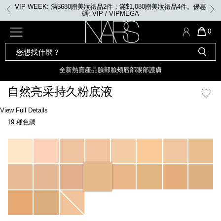
Skip
VIP WEEK: 滿$680贈美妝禮品2件；滿$1,080贈美妝禮品4件。優惠
to
碼: VIP / VIPMEGA
main
content
全新
產品
熱賣產品
選單"
QUA
0
OF
SEARCH
Nars
ITE
彩妝組合及禮品
全新
粉底
LIGHT REFLECTING™ 原生光
CATALOG
IN
亮肌卸妝油
CAR
全新
熱賣產品
臉部
臉頰
唇部
眼部
護膚
遮瑕膏
IS
化妝掃及工具
全新色調
LIGHT REFLECTING™ 原
自然亮采持久粉底液
胭脂
生光幻彩蜜粉餅
臉部
Details
/zh/santa-
Item
View Full Details
唇膏
全新
INSATIABLE炫彩緞光胭脂液
fe-
No.
19 種色調
natural-
0607845066118_hk
radiant-
定妝蜜粉
臉頰
全新色調
AFTERGLOW 悅光唇彩​
longwear-
Variations
foundation/0607845066118_hk.html
瀏覽全部
全新
LIGHT REFLECTING™ 原生光
唇部
亮肌系列
線上購物禮遇
眼部
電子禮品卡
護膚