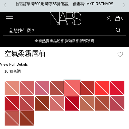
Skip
首張訂單滿500元 即享85折優惠。 優惠碼: MYFIRSTNARS
to
main
content
全新
產品
熱賣產品
選單"
QUA
0
OF
SEARCH
Nars
ITE
彩妝組合及禮品
全新
粉底
LIGHT REFLECTING™ 原生光
CATALOG
IN
亮肌卸妝油
CAR
全新
熱賣產品
臉部
臉頰
唇部
眼部
護膚
遮瑕膏
IS
化妝掃及工具
全新色調
LIGHT REFLECTING™ 原
空氣柔霧唇釉
胭脂
生光幻彩蜜粉餅
臉部
Details
/zh/%E7%A9%BA%E6%B0%A3%E6%9F%94%E9%9C%A7%E5%94%87%E9%8
Item
View Full Details
唇膏
全新
INSATIABLE炫彩緞光胭脂液
No.
18 種色調
999NAC0000114_hk
定妝蜜粉
臉頰
全新色調
AFTERGLOW 悅光唇彩​
Variations
瀏覽全部
全新
LIGHT REFLECTING™ 原生光
唇部
亮肌系列
線上購物禮遇
眼部
電子禮品卡
護膚