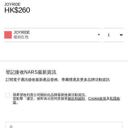
線上虛擬試妝
JOYRIDE
HK$260
官網限定​
瀏覽全部
Promotions
Add
Product
to
Actions
數量
差別
cart
熱賣產品
JOYRIDE
options
暖粉紅色
登記接收NARS最新資訊
訂閱電子通訊接收最新產品發佈、專屬禮遇及更多品牌活動資訊
全新
LIGHT REFLECTING™ 原生光
亮肌卸妝油
我希望收到貴公司關於此品牌最新推廣活動資訊。
當點擊「遞交」後即表示您同意接受
條款和細則
、
Cookie政策
及
私隱政
策
。