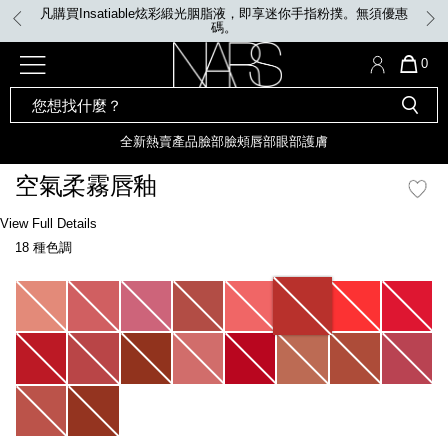
Skip
凡購買Insatiable炫彩緞光胭脂液，即享迷你手指粉撲。無須優惠
to
碼。
main
content
全新
產品
熱賣產品
選單"
QUA
0
OF
SEARCH
Nars
ITE
彩妝組合及禮品
全新
粉底
LIGHT REFLECTING™ 原生光
CATALOG
IN
亮肌卸妝油
CAR
全新
熱賣產品
臉部
臉頰
唇部
眼部
護膚
遮瑕膏
IS
化妝掃及工具
全新色調
LIGHT REFLECTING™ 原
空氣柔霧唇釉
胭脂
生光幻彩蜜粉餅
臉部
Details
/zh/%E7%A9%BA%E6%B0%A3%E6%9F%94%E9%9C%A7%E5%94%87%E9%8
Item
View Full Details
唇膏
全新
INSATIABLE炫彩緞光胭脂液
No.
18 種色調
999NAC0000114_hk
定妝蜜粉
臉頰
全新色調
AFTERGLOW 悅光唇彩​
Variations
瀏覽全部
全新
LIGHT REFLECTING™ 原生光
唇部
亮肌系列
線上購物禮遇
眼部
電子禮品卡
護膚