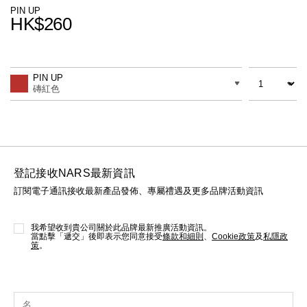
線上虛擬試妝
PIN UP
HK$260
官網限定​
瀏覽全部
Promotions
Add
Product
to
Actions
數量
差別
cart
熱賣產品
PIN UP
options
磚紅色
登記接收NARS最新資訊
訂閱電子通訊接收最新產品發佈、專屬禮遇及更多品牌活動資訊
全新
LIGHT REFLECTING™ 原生光
亮肌卸妝油
我希望收到貴公司關於此品牌最新推廣活動資訊。
當點擊「遞交」後即表示您同意接受
條款和細則
、
Cookie政策
及
私隱政
策
。