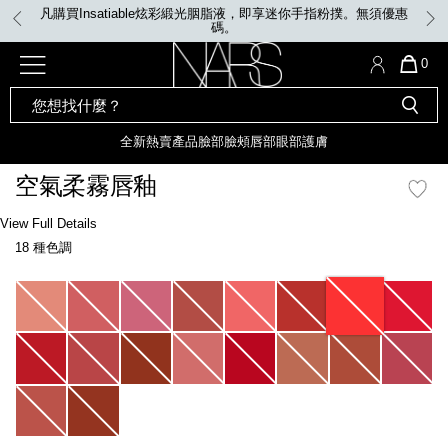
Skip
凡購買Insatiable炫彩緞光胭脂液，即享迷你手指粉撲。無須優惠
to
碼。
main
content
全新
產品
熱賣產品
選單"
QUA
0
OF
SEARCH
Nars
ITE
彩妝組合及禮品
全新
粉底
LIGHT REFLECTING™ 原生光
CATALOG
IN
亮肌卸妝油
CAR
全新
熱賣產品
臉部
臉頰
唇部
眼部
護膚
遮瑕膏
IS
化妝掃及工具
全新色調
LIGHT REFLECTING™ 原
空氣柔霧唇釉
胭脂
生光幻彩蜜粉餅
臉部
Details
/zh/%E7%A9%BA%E6%B0%A3%E6%9F%94%E9%9C%A7%E5%94%87%E9%8
Item
View Full Details
唇膏
全新
INSATIABLE炫彩緞光胭脂液
No.
18 種色調
999NAC0000114_hk
定妝蜜粉
臉頰
全新色調
AFTERGLOW 悅光唇彩​
Variations
瀏覽全部
全新
LIGHT REFLECTING™ 原生光
唇部
亮肌系列
線上購物禮遇
眼部
電子禮品卡
護膚