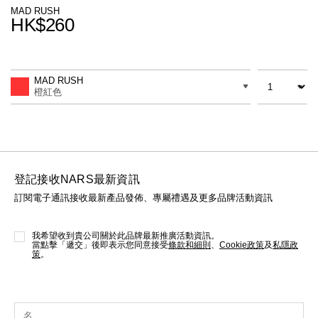
線上虛擬試妝
MAD RUSH
HK$260
官網限定​
瀏覽全部
Promotions
Add
Product
to
Actions
數量
差別
cart
熱賣產品
MAD RUSH
options
橙紅色
登記接收NARS最新資訊
訂閱電子通訊接收最新產品發佈、專屬禮遇及更多品牌活動資訊
全新
LIGHT REFLECTING™ 原生光
亮肌卸妝油
我希望收到貴公司關於此品牌最新推廣活動資訊。
當點擊「遞交」後即表示您同意接受
條款和細則
、
Cookie政策
及
私隱政
策
。