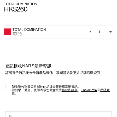
線上虛擬試妝
TOTAL DOMINATION
HK$260
官網限定​
瀏覽全部
Promotions
Add
Product
to
Actions
數量
差別
cart
熱賣產品
TOTAL DOMINATION
options
亮紅色
登記接收NARS最新資訊
訂閱電子通訊接收最新產品發佈、專屬禮遇及更多品牌活動資訊
全新
LIGHT REFLECTING™ 原生光
亮肌卸妝油
我希望收到貴公司關於此品牌最新推廣活動資訊。
當點擊「遞交」後即表示您同意接受
條款和細則
、
Cookie政策
及
私隱政
策
。