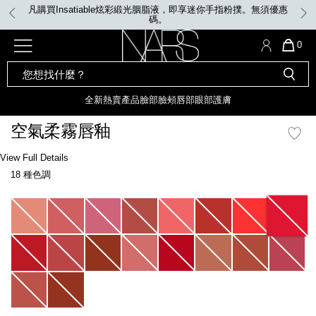
Skip
凡購買Insatiable炫彩緞光胭脂液，即享迷你手指粉撲。無須優惠
to
碼。
main
content
全新
產品
熱賣產品
選單"
QUA
0
OF
SEARCH
Nars
ITE
彩妝組合及禮品
全新
粉底
LIGHT REFLECTING™ 原生光
CATALOG
IN
亮肌卸妝油
CAR
全新
熱賣產品
臉部
臉頰
唇部
眼部
護膚
遮瑕膏
IS
化妝掃及工具
全新色調
LIGHT REFLECTING™ 原
空氣柔霧唇釉
胭脂
生光幻彩蜜粉餅
臉部
Details
/zh/%E7%A9%BA%E6%B0%A3%E6%9F%94%E9%9C%A7%E5%94%87%E9%8
Item
View Full Details
唇膏
全新
INSATIABLE炫彩緞光胭脂液
No.
18 種色調
999NAC0000114_hk
定妝蜜粉
臉頰
全新色調
AFTERGLOW 悅光唇彩​
Variations
瀏覽全部
全新
LIGHT REFLECTING™ 原生光
唇部
亮肌系列
線上購物禮遇
眼部
電子禮品卡
護膚