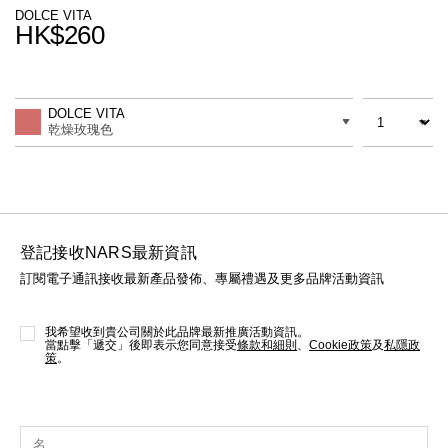
線上虛擬試妝
DOLCE VITA
HK$260
官網限定​
瀏覽全部
Promotions
Add
Product
to
Actions
數量
差別
cart
熱賣產品
DOLCE VITA
options
乾燥玫瑰色
登記接收NARS最新資訊
訂閱電子通訊接收最新產品發佈、專屬禮遇及更多品牌活動資訊
全新
LIGHT REFLECTING™ 原生光
亮肌卸妝油
我希望收到貴公司關於此品牌最新推廣活動資訊。
當點擊「遞交」後即表示您同意接受
條款和細則
、
Cookie政策
及
私隱政
策
。