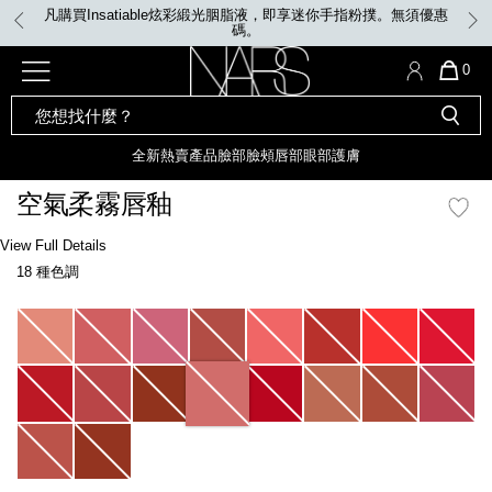
Skip
凡購買Insatiable炫彩緞光胭脂液，即享迷你手指粉撲。無須優惠
to
碼。
main
content
全新
產品
熱賣產品
選單"
QUA
0
OF
SEARCH
Nars
ITE
彩妝組合及禮品
全新
粉底
LIGHT REFLECTING™ 原生光
CATALOG
IN
亮肌卸妝油
CAR
全新
熱賣產品
臉部
臉頰
唇部
眼部
護膚
遮瑕膏
IS
化妝掃及工具
全新色調
LIGHT REFLECTING™ 原
空氣柔霧唇釉
胭脂
生光幻彩蜜粉餅
臉部
Details
/zh/%E7%A9%BA%E6%B0%A3%E6%9F%94%E9%9C%A7%E5%94%87%E9%8
Item
View Full Details
唇膏
全新
INSATIABLE炫彩緞光胭脂液
No.
18 種色調
999NAC0000114_hk
定妝蜜粉
臉頰
全新色調
AFTERGLOW 悅光唇彩​
Variations
瀏覽全部
全新
LIGHT REFLECTING™ 原生光
唇部
亮肌系列
線上購物禮遇
眼部
電子禮品卡
護膚