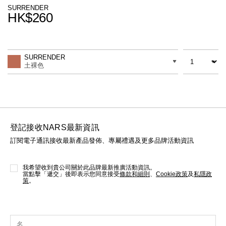
線上虛擬試妝
SURRENDER
HK$260
官網限定​
瀏覽全部
Promotions
Add
Product
to
Actions
數量
差別
cart
熱賣產品
SURRENDER
options
土裸色
登記接收NARS最新資訊
訂閱電子通訊接收最新產品發佈、專屬禮遇及更多品牌活動資訊
全新
LIGHT REFLECTING™ 原生光
亮肌卸妝油
我希望收到貴公司關於此品牌最新推廣活動資訊。
當點擊「遞交」後即表示您同意接受
條款和細則
、
Cookie政策
及
私隱政
策
。