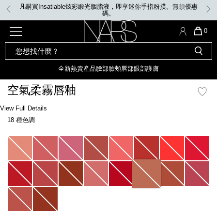
Skip
凡購買Insatiable炫彩緞光胭脂液，即享迷你手指粉撲。無須優惠
to
碼。
main
content
全新
產品
熱賣產品
選單"
QUA
0
OF
SEARCH
Nars
ITE
彩妝組合及禮品
全新
粉底
LIGHT REFLECTING™ 原生光
CATALOG
IN
亮肌卸妝油
CAR
全新
熱賣產品
臉部
臉頰
唇部
眼部
護膚
遮瑕膏
IS
化妝掃及工具
全新色調
LIGHT REFLECTING™ 原
空氣柔霧唇釉
胭脂
生光幻彩蜜粉餅
臉部
Details
/zh/%E7%A9%BA%E6%B0%A3%E6%9F%94%E9%9C%A7%E5%94%87%E9%8
Item
View Full Details
唇膏
全新
INSATIABLE炫彩緞光胭脂液
No.
18 種色調
999NAC0000114_hk
定妝蜜粉
臉頰
全新色調
AFTERGLOW 悅光唇彩​
Variations
瀏覽全部
全新
LIGHT REFLECTING™ 原生光
唇部
亮肌系列
線上購物禮遇
眼部
電子禮品卡
護膚