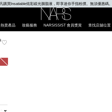
凡購買Insatiable炫彩緞光胭脂液，即享迷你手指粉撲。無須優惠碼
Nars
熱賣產品
妝藝服務
NARSISSIST 會員獎賞
查找店舖位置
7%E9%87%89/0194251130750_hk.html
釉
數量