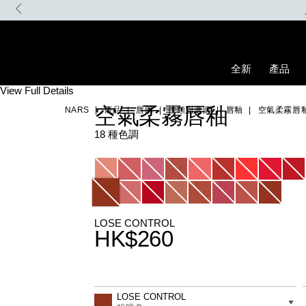
Skip
to
main
content
全新
產品
Details
/zh/%E7%A9%BA%E6%B0%A3%E6%9F%94%E9%9C%A7%E5%94%8
Item
View Full Details
No.
空氣柔霧唇釉
NARS
產品
唇部
按類別選購
唇釉
空氣柔霧唇
999NAC0000114_hk
18 種色調
Variations
LOSE CONTROL
HK$260
Promotions
Add
Product
to
Actions
差別
LOSE CONTROL
cart