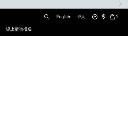
。
English
登入
QUANT
0
OF
ITEMS
線上購物禮遇
IN
CART
IS