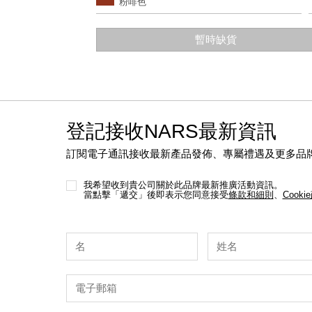
粉啡色
options
暫時缺貨
登記接收NARS最新資訊
訂閱電子通訊接收最新產品發佈、專屬禮遇及更多品
我希望收到貴公司關於此品牌最新推廣活動資訊。
當點擊「遞交」後即表示您同意接受
條款和細則
、
Cooki