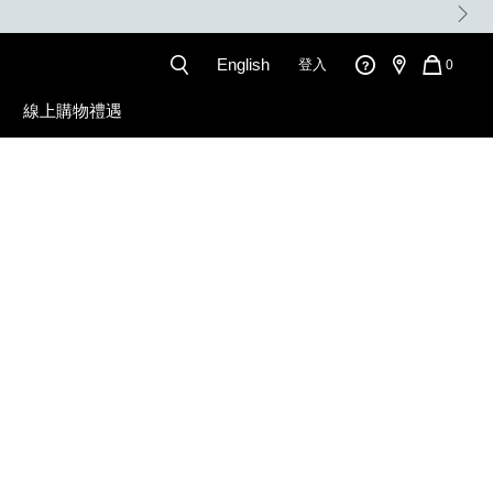
VIP WEEK: 滿$680贈美妝禮品2件；滿$1,080贈
English
登入
QUANT
0
OF
ITEMS
線上購物禮遇
IN
CART
IS