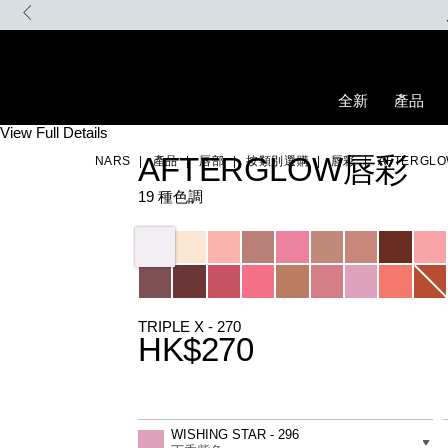
Skip
胭脂液，即享迷你手指粉撲。無須優惠碼。
to
main
content
全新
產品
Details
/zh/afterglow%E5%94%87%E5%BD%A9/0194251077147_hk.html
Item
View Full Details
No.
AFTERGLOW唇彩
NARS
產品
唇部
按類別選購
唇彩
AFTERGL
0194251077147_hk
19 種色調
Variations
TRIPLE X - 270
HK$270
Promotions
Add
Product
to
Actions
差別
WISHING STAR - 296
cart