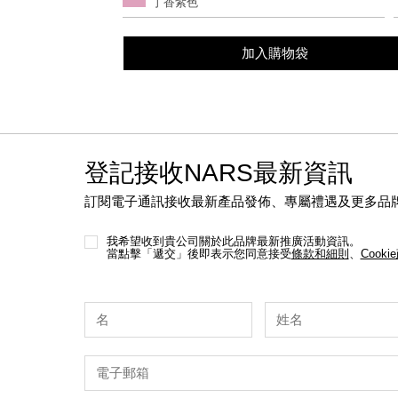
丁香紫色
options
加入購物袋
登記接收NARS最新資訊
訂閱電子通訊接收最新產品發佈、專屬禮遇及更多品
我希望收到貴公司關於此品牌最新推廣活動資訊。
當點擊「遞交」後即表示您同意接受
條款和細則
、
Cooki