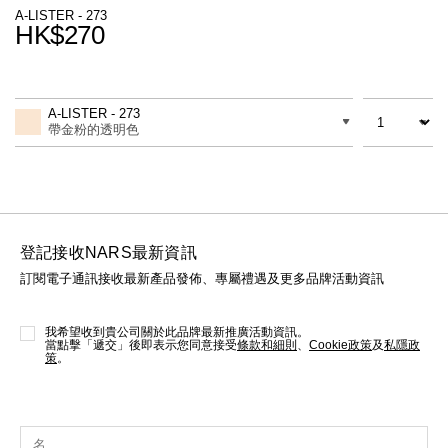
線上虛擬試妝
A-LISTER - 273
HK$270
官網限定​
瀏覽全部
Promotions
Add
Product
to
Actions
數量
差別
cart
熱賣產品
A-LISTER - 273
options
帶金粉的透明色
登記接收NARS最新資訊
訂閱電子通訊接收最新產品發佈、專屬禮遇及更多品牌活動資訊
全新
LIGHT REFLECTING™ 原生光
亮肌卸妝油
我希望收到貴公司關於此品牌最新推廣活動資訊。
當點擊「遞交」後即表示您同意接受
條款和細則
、
Cookie政策
及
私隱政
策
。