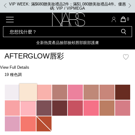
Skip
VIP WEEK: 滿$680贈美妝禮品2件；滿$1,080贈美妝禮品4件。優惠
to
碼: VIP / VIPMEGA
main
content
全新
產品
熱賣產品
選單"
QUA
0
OF
SEARCH
Nars
ITE
彩妝組合及禮品
全新
粉底
LIGHT REFLECTING™ 原生光
CATALOG
IN
亮肌卸妝油
CAR
全新
熱賣產品
臉部
臉頰
唇部
眼部
護膚
遮瑕膏
IS
化妝掃及工具
全新色調
LIGHT REFLECTING™ 原
AFTERGLOW唇彩
胭脂
生光幻彩蜜粉餅
臉部
Details
/zh/afterglow%E5%94%87%E5%BD%A9/0194251077154_hk.html
Item
View Full Details
唇膏
全新
INSATIABLE炫彩緞光胭脂液
No.
19 種色調
0194251077154_hk
定妝蜜粉
臉頰
全新色調
AFTERGLOW 悅光唇彩​
Variations
瀏覽全部
全新
LIGHT REFLECTING™ 原生光
唇部
亮肌系列
線上購物禮遇
眼部
電子禮品卡
護膚