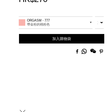
Promotions
Add
Product
to
Actions
數量
差別
ORGASM - 777
cart
帶金粉的桃粉色
options
加入購物袋
分
Facebook
Pinte
享
到
Whatsapp