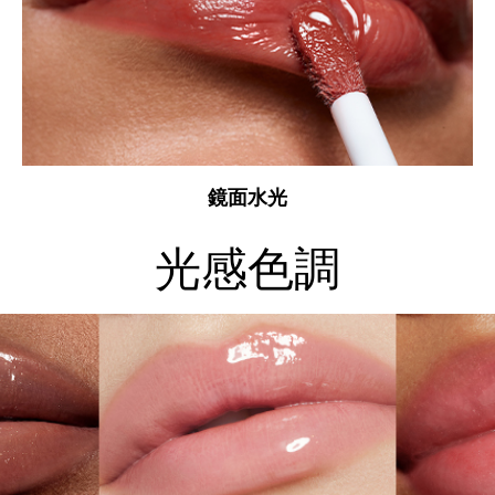
鏡面水光
光感色調