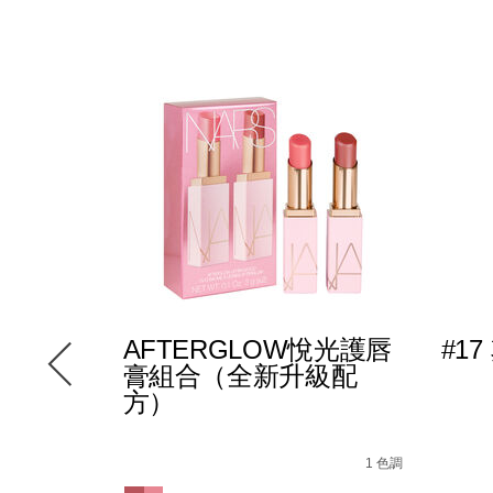
AFTERGLOW悅光護唇
#1
膏組合（全新升級配
方）
E5%A4%9A%E6%95%88%E5%A1%91%E9%A1%8F%E6%A3%92/
3 種色調
Details
/zh/afterglow%E6%82%85%E5%85%89%
Item
A9%E5%A6%9D%E6%A3%92%E7%B5%84%E5%90%88/19425
82%85%E5%85%89%E5%94%87%E5%BD%A9/19425115927
No.
Detail
/zh/%2
Item
1 色調
194251160399_hk
%E5%
No.
Variations
%B9/999NAC0000300_hk.html