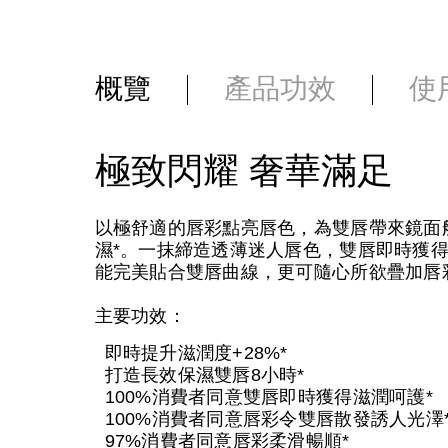
概覽
產品功效
使
極致閃耀 奢華滿足
以極舒適的唇彩點亮唇色，為雙唇帶來鏡面
濕*。一抹締造透薄迷人唇色，雙唇即時獲
能完美貼合雙唇曲線，更可隨心所欲疊加唇
主要功效：
即時提升滋潤度+28%*
打造長效保濕雙唇8小時*
100%消費者同意雙唇即時獲得滋潤呵護*
100%消費者同意唇彩令雙唇散發誘人光澤
97%消費者同意唇彩柔滑暢順*