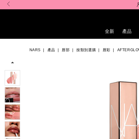
Skip
to
main
content
全新
產品
Details
/zh/afterglow%E5%94%87%E5%BD%A9/0194251077161_hk.html
Item
Image
No.
NARS
產品
唇部
按類別選購
唇彩
AFTERGL
0194251077161_hk