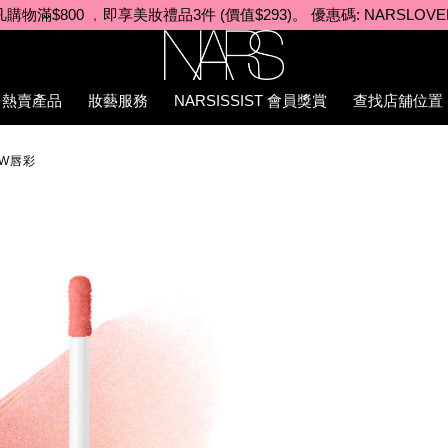
凡購物滿$980 ﹐即享美妝禮品4件 (價值$564)。優惠碼: DELUXE
Nars
熱賣產品
妝藝服務
NARSISSIST 會員獎賞
查找店舖位置
OW唇彩