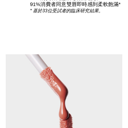
91%消費者同意雙唇即時感到柔軟飽滿*
* 基於33位受試者的臨床研究結果。