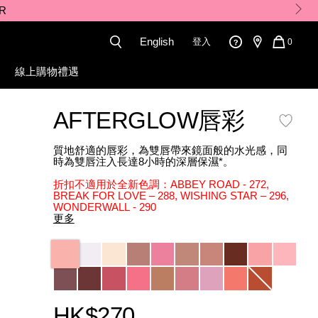
English
登入
QUANT
0
OF
ITEMS
線上購物禮遇
IN
CART
IS
AFTERGLOW唇彩
質地舒適的唇彩，為雙唇帶來鏡面般的水光感，同
時為雙唇注入長達8小時的深層保濕*。
折扣不適用於全新色調：ABBEY ROAD - 272,
BREAK FOR LOVE – 288, WISHING STAR – 296,
WONDERWALL​ - 290​
更多
Variations
HK$270