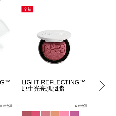
全新
限量版
NG™
LIGHT REFLECTING™
TOTAL
原生光亮肌胭脂
惑眼影
Details
/zh/light-
Item
Details
/zh/total-
Item
8%EF%BC%88%E5%85%A8%E6%96%B0%E5%8D%87%E7%B
E5%8E%9F%E7%94%9F%E5%85%89%E4%BA%AE%E8%82%8C
reflecting%E2%84%A2%E5%8E%9F%E7%94%9
No.
seducti
No.
5 種色調
6 種色調
194251156705_hk
19425116
Variations
Variations