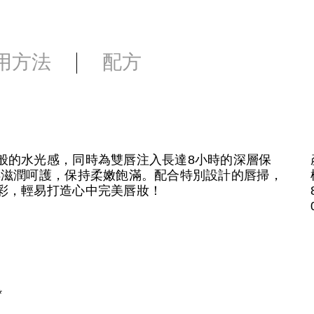
用方法
配方
般的水光感，同時為雙唇注入長達8小時的深層保
得滋潤呵護，保持柔嫩飽滿。配合特別設計的唇掃，
彩，輕易打造心中完美唇妝！
*