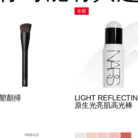
全新
7 塑顏掃
LIGHT REFLECTI
原生光亮肌高光棒
194251160542_hk.html
Details
/zh/light-
Item
E8%AD%B7%E5%94%87%E8%86%8F%E7%B5%84%E5%90%8
1160610_hk.html
reflecting%E2%84%A2%
No.
0_hk.html
s
317-
194251149103_hk
Variations
A1%91%E9%A1%8F%E6%8E%83/999NAC0000288_hk.html
HK$410