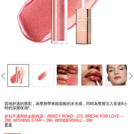
線上虛擬試妝
官網限定​
瀏覽全部
熱賣產品
全新
LIGHT REFLECTING™ 原生光
Details
/zh/afterglow%E5%94%87%E5%BD%A9/0194251077178_hk.html
Item
亮肌卸妝油
No.
質地舒適的唇彩，為雙唇帶來鏡面般的水光感，同時為雙唇注入長達8小
0194251077178_hk
時的深層保濕*。
折扣不適用於全新色調：ABBEY ROAD - 272, BREAK FOR LOVE –
288, WISHING STAR – 296, WONDERWALL​ - 290​
更多