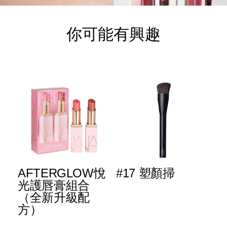
你可能有興趣
AFTERGLOW悅
#17 塑顏掃
L
™
光護唇膏組合
R
粉
（全新升級配
原
方）
棒
A1%91%E9%A1%8F%E6%A3%92/194251160542_hk.html