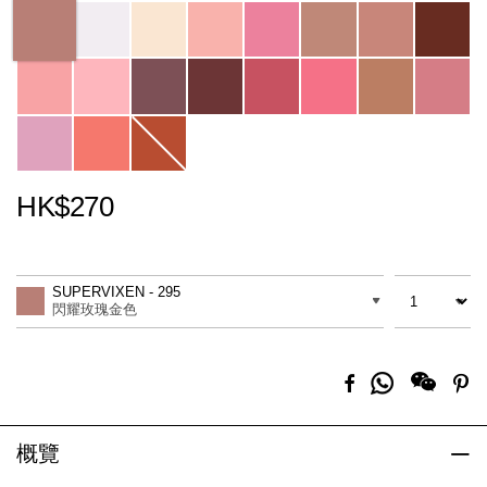
Variations
HK$270
Promotions
Add
Product
to
Actions
數量
差別
cart
SUPERVIXEN - 295
options
閃耀玫瑰金色
分
Facebook
Pi
享
到
Whatsapp
概覽