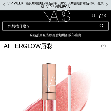
Skip
VIP WEEK: 滿$680贈美妝禮品2件；滿$1,080贈美妝禮品4件。優惠
to
碼: VIP / VIPMEGA
main
content
全新
產品
熱賣產品
選單"
QUA
0
OF
SEARCH
Nars
ITE
彩妝組合及禮品
全新
粉底
LIGHT REFLECTING™ 原生光
CATALOG
IN
亮肌卸妝油
CAR
全新
熱賣產品
臉部
臉頰
唇部
眼部
護膚
遮瑕膏
IS
化妝掃及工具
全新色調
LIGHT REFLECTING™ 原
AFTERGLOW唇彩
胭脂
生光幻彩蜜粉餅
臉部
mage
唇膏
全新
INSATIABLE炫彩緞光胭脂液
定妝蜜粉
臉頰
全新色調
AFTERGLOW 悅光唇彩​
瀏覽全部
全新
LIGHT REFLECTING™ 原生光
唇部
亮肌系列
線上購物禮遇
眼部
電子禮品卡
護膚