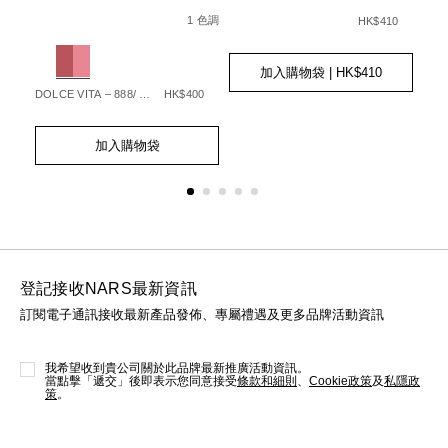
Details
Item
/zh/afterglow%E6%82%85%E5%85%8
Det
Ite
Details
Item
/zh/%2317-
ng%E2%84%A2-
No.
No.
No.
%E5%A1%91%E9
種色調
1 色調
HK$410
%9F%E7%94%9F%E5%85%89%E5%B9%BB%E5%BD%A9%E8
194251160399_hk
19
999NAC0000288_hk
Variations
Var
Add
Product
to
Actions
加入購物袋
| HK$410
cart
90
DOLCE VITA – 888/ STARGAZE – 236
HK$400
MOO
options
Add
Product
Ad
Pro
to
Actions
to
Act
加入購物袋
cart
cart
options
opt
登記接收NARS最新資訊
訂閱電子通訊接收最新產品發佈、專屬禮遇及更多品牌活動資訊
我希望收到貴公司關於此品牌最新推廣活動資訊。
當點擊「遞交」後即表示您同意接受
條款和細則
、
Cookie政策
及
私隱政
策
。