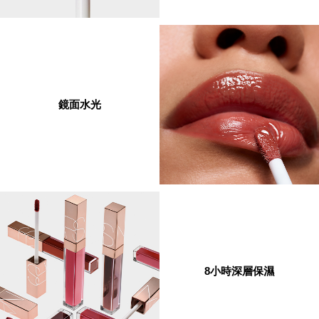
鏡面水光
8小時深層保濕