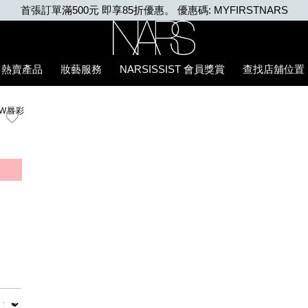
NARS
Nars
熱賣產品
妝藝服務
NARSISSIST 會員獎賞
查找店舖位置
OW唇彩
數量