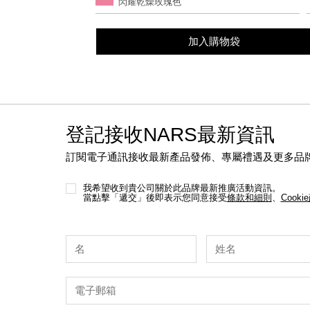
閃耀乾燥玫瑰色
options
加入購物袋
登記接收NARS最新資訊
訂閱電子通訊接收最新產品發佈、專屬禮遇及更多品
我希望收到貴公司關於此品牌最新推廣活動資訊。
當點擊「遞交」後即表示您同意接受
條款和細則
、
Cooki