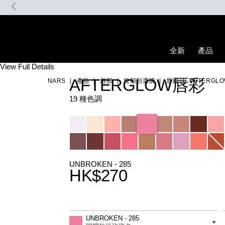
Skip
首張訂單滿500元 即享85折優惠。 優惠碼: MYFIRST
to
main
content
全新
產品
Details
/zh/afterglow%E5%94%87%E5%BD%A9/0194251077185_hk.html
Item
View Full Details
No.
AFTERGLOW唇彩
NARS
產品
唇部
按類別選購
唇彩
AFTERGL
0194251077185_hk
19 種色調
Variations
UNBROKEN - 285
HK$270
Promotions
Add
Product
to
Actions
差別
UNBROKEN - 285
cart