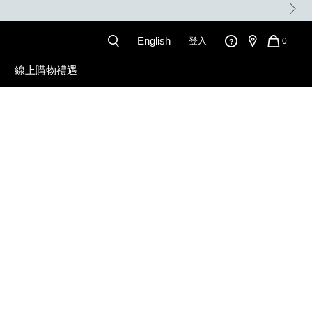
English
登入
QUANT
0
OF
ITEMS
線上購物禮遇
IN
CART
IS