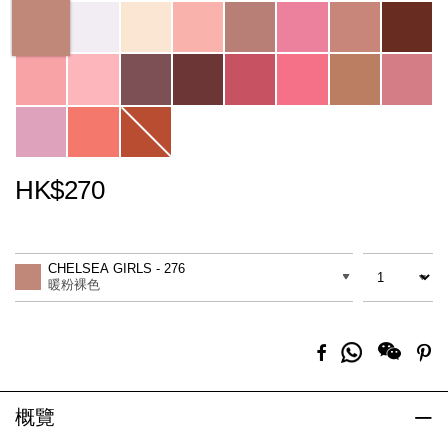
Variations
HK$270
Promotions
Add
Product
to
Actions
數量
差別
cart
CHELSEA GIRLS - 276
options
暖粉裸色
分
Facebook
Pi
享
到
Whatsapp
概覽