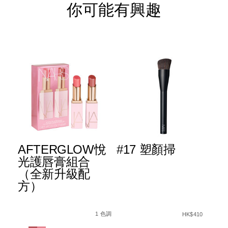
你可能有興趣
AFTERGLOW悅
#17 塑顏掃
L
™
光護唇膏組合
R
粉
（全新升級配
原
方）
棒
A1%91%E9%A1%8F%E6%A3%92/194251160542_hk.html
Details
Item
/zh/afterglow%E6%82%85%E5%85%8
Det
Ite
Details
Item
/zh/%2317-
ng%E2%84%A2-
No.
No.
No.
%E5%A1%91%E9
種色調
1 色調
HK$410
%9F%E7%94%9F%E5%85%89%E5%B9%BB%E5%BD%A9%E8
194251160399_hk
19
999NAC0000288_hk
Variations
Var