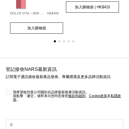
Add
Product
to
Actions
加入購物袋
| HK$410
cart
90
DOLCE VITA – 888/ STARGAZE – 236
HK$400
MOO
options
Add
Product
Ad
Pro
to
Actions
to
Act
加入購物袋
cart
cart
options
opt
登記接收NARS最新資訊
訂閱電子通訊接收最新產品發佈、專屬禮遇及更多品牌活動資訊
我希望收到貴公司關於此品牌最新推廣活動資訊。
當點擊「遞交」後即表示您同意接受
條款和細則
、
Cookie政策
及
私隱政
策
。