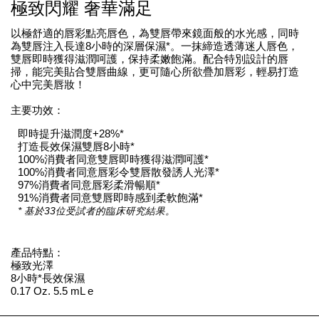
極致閃耀 奢華滿足
以極舒適的唇彩點亮唇色，為雙唇帶來鏡面般的水光感，同時
為雙唇注入長達8小時的深層保濕*。一抹締造透薄迷人唇色，
雙唇即時獲得滋潤呵護，保持柔嫩飽滿。配合特別設計的唇
掃，能完美貼合雙唇曲線，更可隨心所欲疊加唇彩，輕易打造
心中完美唇妝！
主要功效：
即時提升滋潤度+28%*
打造長效保濕雙唇8小時*
100%消費者同意雙唇即時獲得滋潤呵護*
100%消費者同意唇彩令雙唇散發誘人光澤*
97%消費者同意唇彩柔滑暢順*
91%消費者同意雙唇即時感到柔軟飽滿*
* 基於33位受試者的臨床研究結果。
產品特點：
極致光澤
8小時*長效保濕
0.17 Oz. 5.5 mL e