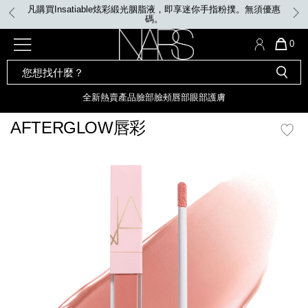
Skip
VIP WEEK: 滿$680贈美妝禮品2件；滿$1,080贈美妝禮品4件。優惠
to
碼: VIP / VIPMEGA
main
content
全新
產品
熱賣產品
選單"
QUA
0
OF
SEARCH
Nars
ITE
彩妝組合及禮品
全新
粉底
LIGHT REFLECTING™ 原生光
CATALOG
IN
亮肌卸妝油
CAR
全新
熱賣產品
臉部
臉頰
唇部
眼部
護膚
遮瑕膏
IS
化妝掃及工具
全新色調
LIGHT REFLECTING™ 原
AFTERGLOW唇彩
胭脂
生光幻彩蜜粉餅
臉部
mage
唇膏
全新
INSATIABLE炫彩緞光胭脂液
定妝蜜粉
臉頰
全新色調
AFTERGLOW 悅光唇彩​
瀏覽全部
全新
LIGHT REFLECTING™ 原生光
唇部
亮肌系列
線上購物禮遇
眼部
電子禮品卡
護膚