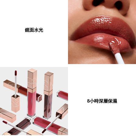
鏡面水光
8小時深層保濕