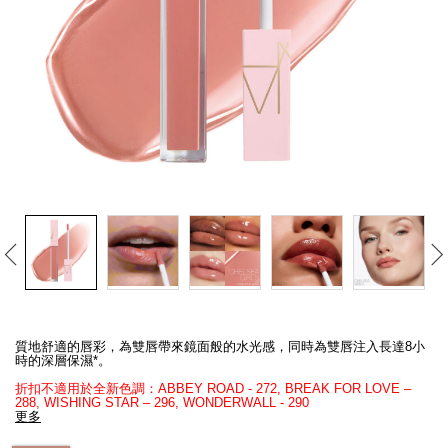
線上虛擬試妝
官網限定​
瀏覽全部
熱賣產品
全新
LIGHT REFLECTING™ 原生光
Details
/zh/afterglow%E5%94%87%E5%BD%A9/0194251077192_hk.html
Item
亮肌卸妝油
No.
質地舒適的唇彩，為雙唇帶來鏡面般的水光感，同時為雙唇注入長達8小
0194251077192_hk
時的深層保濕*。
折扣不適用於全新色調：ABBEY ROAD - 272, BREAK FOR LOVE –
288, WISHING STAR – 296, WONDERWALL​ - 290​
更多