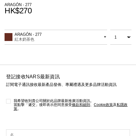
線上虛擬試妝
ARAGÓN - 277
HK$270
官網限定​
瀏覽全部
Promotions
Add
Product
to
Actions
數量
差別
cart
熱賣產品
ARAGÓN - 277
options
紅木奶茶色
登記接收NARS最新資訊
訂閱電子通訊接收最新產品發佈、專屬禮遇及更多品牌活動資訊
全新
LIGHT REFLECTING™ 原生光
亮肌卸妝油
我希望收到貴公司關於此品牌最新推廣活動資訊。
當點擊「遞交」後即表示您同意接受
條款和細則
、
Cookie政策
及
私隱政
策
。