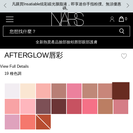
Skip
凡購買Insatiable炫彩緞光胭脂液，即享迷你手指粉撲。無須優惠
to
碼。
main
content
全新
產品
熱賣產品
選單"
QUA
0
OF
SEARCH
Nars
ITE
彩妝組合及禮品
全新
粉底
LIGHT REFLECTING™ 原生光
CATALOG
IN
亮肌卸妝油
CAR
全新
熱賣產品
臉部
臉頰
唇部
眼部
護膚
遮瑕膏
IS
化妝掃及工具
全新色調
LIGHT REFLECTING™ 原
AFTERGLOW唇彩
胭脂
生光幻彩蜜粉餅
臉部
Details
/zh/afterglow%E5%94%87%E5%BD%A9/0194251077215_hk.html
Item
View Full Details
唇膏
全新
INSATIABLE炫彩緞光胭脂液
No.
19 種色調
0194251077215_hk
定妝蜜粉
臉頰
全新色調
AFTERGLOW 悅光唇彩​
Variations
瀏覽全部
全新
LIGHT REFLECTING™ 原生光
唇部
亮肌系列
線上購物禮遇
眼部
電子禮品卡
護膚