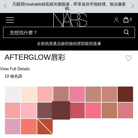
Skip
凡購買Insatiable炫彩緞光胭脂液，即享迷你手指粉撲。無須優惠
to
碼。
main
content
全新
產品
熱賣產品
選單"
QUA
0
OF
SEARCH
Nars
ITE
彩妝組合及禮品
全新
粉底
LIGHT REFLECTING™ 原生光
CATALOG
IN
亮肌卸妝油
CAR
全新
熱賣產品
臉部
臉頰
唇部
眼部
護膚
遮瑕膏
IS
化妝掃及工具
全新色調
LIGHT REFLECTING™ 原
AFTERGLOW唇彩
胭脂
生光幻彩蜜粉餅
臉部
Details
/zh/afterglow%E5%94%87%E5%BD%A9/0194251159164_hk.html
Item
View Full Details
唇膏
全新
INSATIABLE炫彩緞光胭脂液
No.
19 種色調
0194251159164_hk
定妝蜜粉
臉頰
全新色調
AFTERGLOW 悅光唇彩​
Variations
瀏覽全部
全新
LIGHT REFLECTING™ 原生光
唇部
亮肌系列
線上購物禮遇
眼部
電子禮品卡
護膚