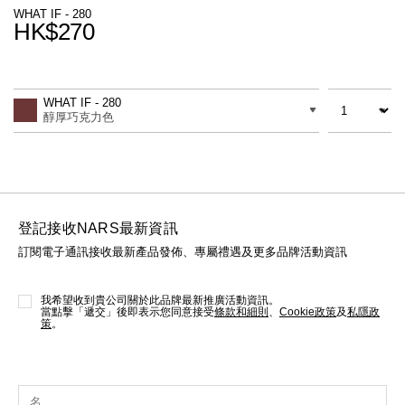
線上虛擬試妝
WHAT IF - 280
HK$270
官網限定​
瀏覽全部
Promotions
Add
Product
to
Actions
數量
差別
cart
熱賣產品
WHAT IF - 280
options
醇厚巧克力色
登記接收NARS最新資訊
訂閱電子通訊接收最新產品發佈、專屬禮遇及更多品牌活動資訊
全新
LIGHT REFLECTING™ 原生光
亮肌卸妝油
我希望收到貴公司關於此品牌最新推廣活動資訊。
當點擊「遞交」後即表示您同意接受
條款和細則
、
Cookie政策
及
私隱政
策
。