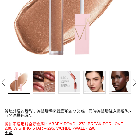
線上虛擬試妝
官網限定​
瀏覽全部
熱賣產品
全新
LIGHT REFLECTING™ 原生光
亮肌卸妝油
Details
/zh/afterglow%E5%94%87%E5%BD%A9/194251172248_hk.html
Item
No.
質地舒適的唇彩，為雙唇帶來鏡面般的水光感，同時為雙唇注入長達8小
194251172248_hk
時的深層保濕*。
折扣不適用於全新色調：ABBEY ROAD - 272, BREAK FOR LOVE –
288, WISHING STAR – 296, WONDERWALL​ - 290​
更多