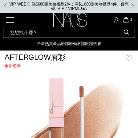
Skip
VIP WEEK: 任何購物即享2X積分、滿$2,000更享3X積分
to
main
content
全新
產品
熱賣產品
選單"
QUA
0
OF
SEARCH
Nars
ITE
彩妝組合及禮品
全新
粉底
LIGHT REFLECTING™ 原生光
CATALOG
IN
亮肌卸妝油
CAR
全新
熱賣產品
臉部
臉頰
唇部
眼部
護膚
遮瑕膏
IS
化妝掃及工具
全新色調
LIGHT REFLECTING™ 原
AFTERGLOW唇彩
胭脂
生光幻彩蜜粉餅
全新色調
臉部
唇膏
全新
INSATIABLE炫彩緞光胭脂液
mage
定妝蜜粉
臉頰
全新色調
AFTERGLOW 悅光唇彩​
瀏覽全部
全新
LIGHT REFLECTING™ 原生光
唇部
亮肌系列
線上購物禮遇
眼部
電子禮品卡
護膚