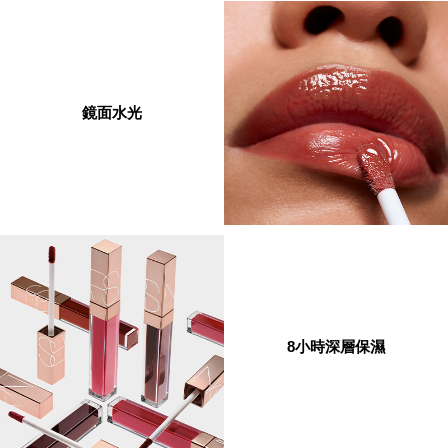
鏡面水光
8小時深層保濕