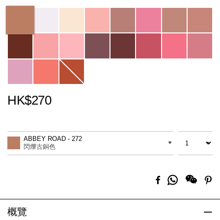
Variations
HK$270
Promotions
Add
Product
to
Actions
數量
差別
cart
ABBEY ROAD - 272
options
閃爍古銅色
分
Facebook
Pi
享
到
Whatsapp
概覽