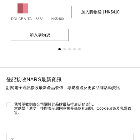
%9F%E7%94%9F%E5%85%89%E5%B9%BB%E5%BD%A9%E8
194251160399_hk
19
999NAC0000288_hk
Variations
Var
Add
Product
to
Actions
加入購物袋
| HK$410
cart
90
DOLCE VITA – 888/ STARGAZE – 236
HK$400
MOO
options
Add
Product
Ad
Pro
to
Actions
to
Act
加入購物袋
cart
cart
options
opt
登記接收NARS最新資訊
訂閱電子通訊接收最新產品發佈、專屬禮遇及更多品牌活動資訊
我希望收到貴公司關於此品牌最新推廣活動資訊。
當點擊「遞交」後即表示您同意接受
條款和細則
、
Cookie政策
及
私隱政
策
。