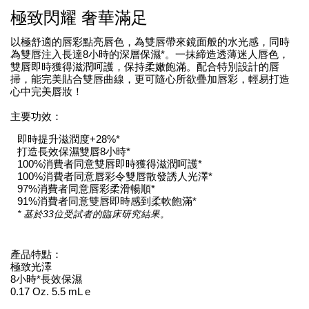
極致閃耀 奢華滿足
以極舒適的唇彩點亮唇色，為雙唇帶來鏡面般的水光感，同時
為雙唇注入長達8小時的深層保濕*。一抹締造透薄迷人唇色，
雙唇即時獲得滋潤呵護，保持柔嫩飽滿。配合特別設計的唇
掃，能完美貼合雙唇曲線，更可隨心所欲疊加唇彩，輕易打造
心中完美唇妝！
主要功效：
即時提升滋潤度+28%*
打造長效保濕雙唇8小時*
100%消費者同意雙唇即時獲得滋潤呵護*
100%消費者同意唇彩令雙唇散發誘人光澤*
97%消費者同意唇彩柔滑暢順*
91%消費者同意雙唇即時感到柔軟飽滿*
* 基於33位受試者的臨床研究結果。
產品特點：
極致光澤
8小時*長效保濕
0.17 Oz. 5.5 mL e