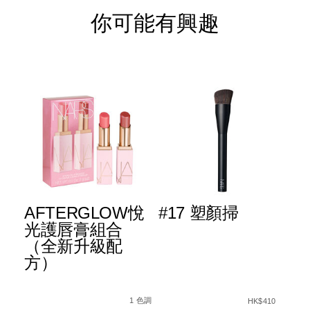
你可能有興趣
AFTERGLOW悅
#17 塑顏掃
L
™
光護唇膏組合
R
粉
（全新升級配
原
方）
棒
A1%91%E9%A1%8F%E6%A3%92/194251160542_hk.html
Details
Item
/zh/afterglow%E6%82%85%E5%85%8
Det
Ite
Details
Item
/zh/%2317-
ng%E2%84%A2-
No.
No.
No.
%E5%A1%91%E9
種色調
1 色調
HK$410