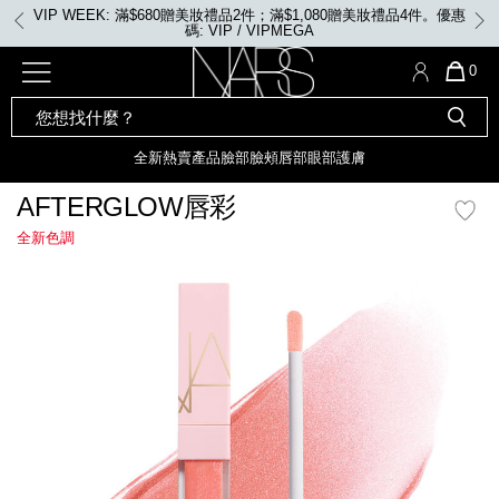
Skip
VIP WEEK: 滿$680贈美妝禮品2件；滿$1,080贈美妝禮品4件。優惠
to
碼: VIP / VIPMEGA
main
content
全新
產品
熱賣產品
選單"
QUA
0
OF
SEARCH
Nars
ITE
彩妝組合及禮品
全新
粉底
LIGHT REFLECTING™ 原生光
CATALOG
IN
亮肌卸妝油
CAR
全新
熱賣產品
臉部
臉頰
唇部
眼部
護膚
遮瑕膏
IS
化妝掃及工具
全新色調
LIGHT REFLECTING™ 原
AFTERGLOW唇彩
胭脂
生光幻彩蜜粉餅
全新色調
臉部
唇膏
全新
INSATIABLE炫彩緞光胭脂液
mage
定妝蜜粉
臉頰
全新色調
AFTERGLOW 悅光唇彩​
瀏覽全部
全新
LIGHT REFLECTING™ 原生光
唇部
亮肌系列
線上購物禮遇
眼部
電子禮品卡
護膚