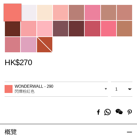
Variations
HK$270
Promotions
Add
Product
to
Actions
數量
差別
cart
WONDERWALL - 290
options
閃爍粉紅色
分
Facebook
Pi
享
到
Whatsapp
概覽