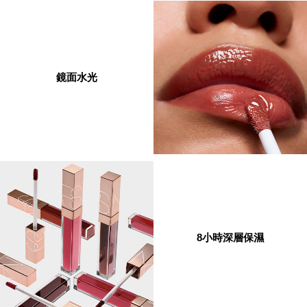
鏡面水光
8小時深層保濕