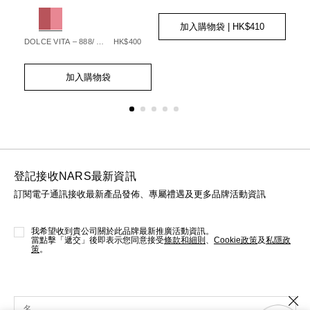
%9F%E7%94%9F%E5%85%89%E5%B9%BB%E5%BD%A9%E8
194251160399_hk
19
999NAC0000288_hk
Variations
Var
Add
Product
to
Actions
加入購物袋
| HK$410
cart
90
DOLCE VITA – 888/ STARGAZE – 236
HK$400
MOO
options
Add
Product
Ad
Pro
to
Actions
to
Act
加入購物袋
cart
cart
options
opt
登記接收NARS最新資訊
訂閱電子通訊接收最新產品發佈、專屬禮遇及更多品牌活動資訊
我希望收到貴公司關於此品牌最新推廣活動資訊。
當點擊「遞交」後即表示您同意接受
條款和細則
、
Cookie政策
及
私隱政
策
。