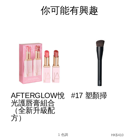
你可能有興趣
AFTERGLOW悅
#17 塑顏掃
L
™
光護唇膏組合
R
粉
（全新升級配
原
方）
棒
A1%91%E9%A1%8F%E6%A3%92/194251160542_hk.html
Details
Item
/zh/afterglow%E6%82%85%E5%85%8
Det
Ite
Details
Item
/zh/%2317-
ng%E2%84%A2-
No.
No.
No.
%E5%A1%91%E9
種色調
1 色調
HK$410