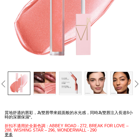
線上虛擬試妝
官網限定​
瀏覽全部
熱賣產品
全新
LIGHT REFLECTING™ 原生光
亮肌卸妝油
Details
/zh/afterglow%E5%94%87%E5%BD%A9/194251173665_hk.html
Item
No.
質地舒適的唇彩，為雙唇帶來鏡面般的水光感，同時為雙唇注入長達8小
194251173665_hk
時的深層保濕*。
折扣不適用於全新色調：ABBEY ROAD - 272, BREAK FOR LOVE –
288, WISHING STAR – 296, WONDERWALL​ - 290​
更多