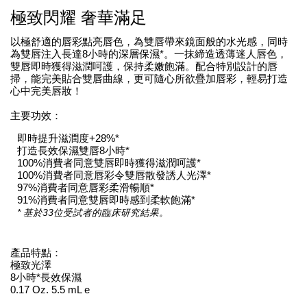
極致閃耀 奢華滿足
以極舒適的唇彩點亮唇色，為雙唇帶來鏡面般的水光感，同時
為雙唇注入長達8小時的深層保濕*。一抹締造透薄迷人唇色，
雙唇即時獲得滋潤呵護，保持柔嫩飽滿。配合特別設計的唇
掃，能完美貼合雙唇曲線，更可隨心所欲疊加唇彩，輕易打造
心中完美唇妝！
主要功效：
即時提升滋潤度+28%*
打造長效保濕雙唇8小時*
100%消費者同意雙唇即時獲得滋潤呵護*
100%消費者同意唇彩令雙唇散發誘人光澤*
97%消費者同意唇彩柔滑暢順*
91%消費者同意雙唇即時感到柔軟飽滿*
* 基於33位受試者的臨床研究結果。
產品特點：
極致光澤
8小時*長效保濕
0.17 Oz. 5.5 mL e