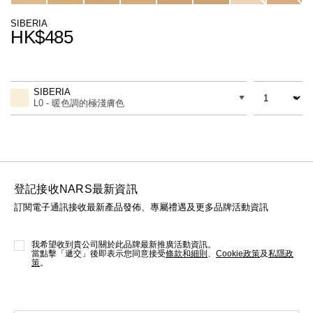
線上虛擬試妝
SIBERIA
HK$485
官網限定​
瀏覽全部
Promotions
Add
Product
熱賣產品
to
Actions
數量
差別
cart
SIBERIA
options
L0 - 暖色調的極淺膚色
登記接收NARS最新資訊
訂閱電子通訊接收最新產品發佈、專屬禮遇及更多品牌活動資訊
全新
LIGHT REFLECTING™ 原生光
亮肌卸妝油
我希望收到貴公司關於此品牌最新推廣活動資訊。
當點擊「遞交」後即表示您同意接受
條款和細則
、
Cookie政策
及
私隱政
策
。