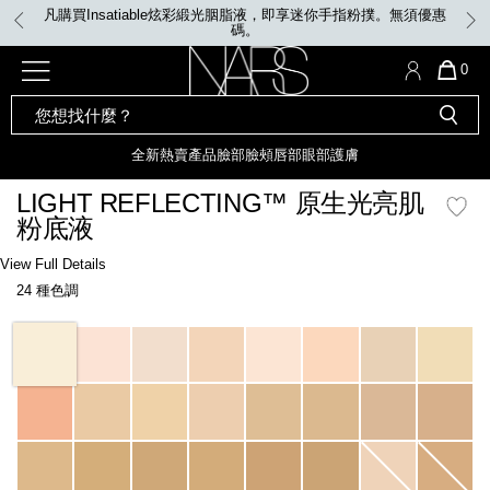
Skip
買Insatiable炫彩緞光胭脂液，即享迷你手指粉撲。無須優惠
VIP W
to
碼。
main
content
全新
產品
熱賣產品
選單"
QUA
0
OF
SEARCH
Nars
ITE
彩妝組合及禮品
全新
粉底
LIGHT REFLECTING™ 原生光
CATALOG
IN
亮肌卸妝油
CAR
全新
熱賣產品
臉部
臉頰
唇部
眼部
護膚
遮瑕膏
IS
化妝掃及工具
全新色調
LIGHT REFLECTING™ 原
LIGHT REFLECTING™ 原生光亮肌
胭脂
生光幻彩蜜粉餅
粉底液
臉部
唇膏
全新
INSATIABLE炫彩緞光胭脂液
Details
/zh/light-
Item
View Full Details
reflecting%E2%84%A2-
No.
24 種色調
%E5%8E%9F%E7%94%9F%E5%85%89%E4%BA%AE%E8%82%8C%E7%B2%
0194251070346_hk
定妝蜜粉
臉頰
全新色調
AFTERGLOW 悅光唇彩​
Variations
瀏覽全部
全新
LIGHT REFLECTING™ 原生光
唇部
亮肌系列
線上購物禮遇
眼部
電子禮品卡
護膚