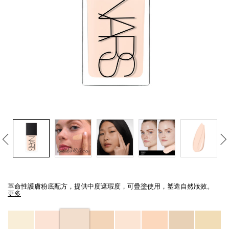
線上虛擬試妝
官網限定​
瀏覽全部
熱賣產品
全新
LIGHT REFLECTING™ 原生光
亮肌卸妝油
Details
/zh/light-
Item
reflecting%E2%84%A2-
No.
革命性護膚粉底配方，提供中度遮瑕度，可疊塗使用，塑造自然妝效。
%E5%8E%9F%E7%94%9F%E5%85%89%E4%BA%AE%E8%82%8C%E7%B2%
0194251070360_hk
更多
Variations