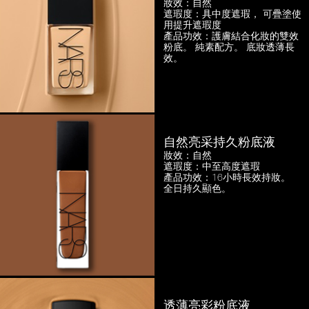
妝效：自然
遮瑕度：具中度遮瑕，
可疊塗使
用提升遮瑕度
產品功效：護膚結合化妝的雙效
粉底。
純素配方。 底妝透薄長
效。
自然亮采持久粉底液
妝效：自然
遮瑕度：中至高度遮瑕
產品功效：16小時長效持妝。
全日持久顯色。
透薄亮彩粉底液