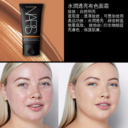
水潤透亮有色面霜
妝效：自然明亮
遮瑕度：透薄妝效，可疊加使用
產品功效：水潤透亮，締造輕盈
無重底妝。
維他命C衍生物能提
亮膚色，保護肌膚。