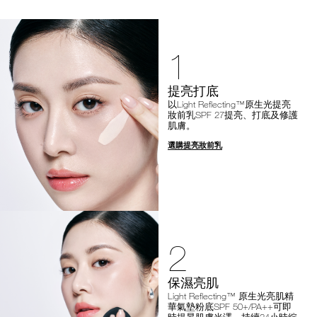
1
提亮打底
以Light Reflecting™原生光提亮
妝前乳SPF 27提亮、打底及修護
肌膚。
選購提亮妝前乳
2
保濕亮肌
Light Reflecting™ 原生光亮肌精
華氣墊粉底SPF 50+/PA++可即
時提昇肌膚光澤，持續24小時綻