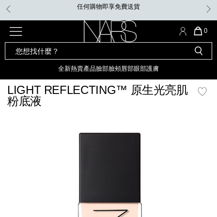
Skip
任何購物即享免費送貨
凡購買Ins
to
main
content
全新
產品
熱賣產品
選單"
QUA
0
OF
SEARCH
Nars
ITE
彩妝組合及禮品
全新
粉底
LIGHT REFLECTING™ 原生光
CATALOG
IN
亮肌卸妝油
CAR
全新
熱賣產品
臉部
臉頰
唇部
眼部
護膚
遮瑕膏
IS
化妝掃及工具
全新色調
LIGHT REFLECTING™ 原
LIGHT REFLECTING™ 原生光亮肌
胭脂
生光幻彩蜜粉餅
粉底液
臉部
唇膏
全新
INSATIABLE炫彩緞光胭脂液
mage
定妝蜜粉
臉頰
全新色調
AFTERGLOW 悅光唇彩​
瀏覽全部
全新
LIGHT REFLECTING™ 原生光
唇部
亮肌系列
線上購物禮遇
眼部
電子禮品卡
護膚