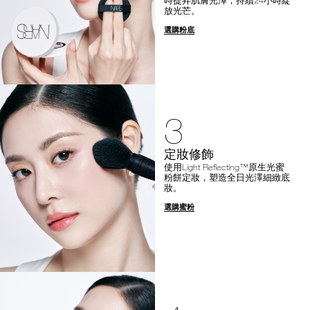
放光芒。
選購粉底
3
定妝修飾
使用Light Reflecting™原生光蜜
粉餅定妝，塑造全日光澤細緻底
妝。
選購蜜粉