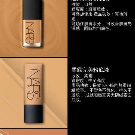
妝效：自然
遮瑕度：透薄妝效，
可疊加使用
產品功效：質地薄
透，
能鎖住肌膚水分， 可改善肌膚光
澤感，
同時均勻膚色。
柔霧完美粉底液
妝效：柔霧
遮瑕度：中至高度
產品功效：長效16小時的無重細
緻妝容。
不變色不氧化，持久不
脫妝，
成就啞緻完美天鵝絨霧面
底妝。