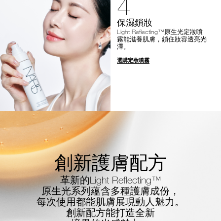
4
保濕鎖妝
Light Reflecting™原生光定妝噴
霧能滋養肌膚，鎖住妝容透亮光
澤。
選購定妝噴霧
創新護膚配方
革新的Light Reflecting™
原生光系列蘊含多種護膚成份，
每次使用都能肌膚展現動人魅力。
創新配方能打造全新