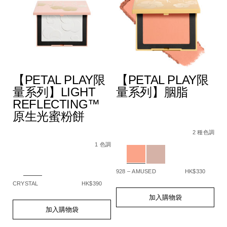
F
【PETAL PLAY限
【PETAL PLAY限
量系列】LIGHT
量系列】胭脂
REFLECTING™
%B0%B4%E5%85%89%E6%B0%A3%E5%A2%8A%E7%B2%89%
原生光蜜粉餅
5%BD%A9%E5%A6%9D%E6%A3%92%E7%B5%84%E5%90%88/
pa%2B%2B%2B/0194251006512_hk.html
色調
Details
Item
/zh/%E3%80%90p
De
It
No.
play%E9%99%9
N
2 種色調
Details
Item
/zh/%E3%80%90petal-
194251159331_hk
1
No.
play%E9%99%90%E9%87%8F%E7%B3%BB%
Variations
Va
1 色調
194251159348_hk
reflecting%E2%84%A2%E5%8E%9F%E7%
Variations
928 – AMUSED
HK$330
SP
CRYSTAL
HK$390
Add
Product
A
Pr
to
Actions
to
Ac
Add
Product
加入購物袋
cart
ca
to
Actions
加入購物袋
options
op
cart
options