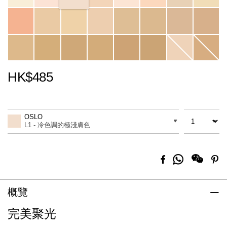
HK$485
Promotions
Add
Product
to
Actions
數量
差別
cart
OSLO
options
L1 - 冷色調的極淺膚色
分
Facebook
Pi
享
到
Whatsapp
概覽
完美聚光