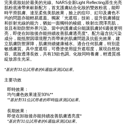
完美底妝始於最美的光線。NARS全新Light Reflecting原生光亮
肌粉底液帶來嶄新配方，首支護膚結合化妝的雙效粉底，能即
時平滑肌膚、達至柔焦美肌效果，臉上的痘印、紅印及膚色不
均的問題亦能輕易遮蓋。獨家「光遮瑕」技術，提升肌膚捕捉
和折射光線的能力，猶如一面獨特的棱鏡，映射出潤澤亮肌，
並且有助防禦外界污染。當中的護膚成分能讓肌膚於6週後更明
亮，即使在卸妝後亦能持續改善肌膚透亮度*。配方蘊含抗污染
成分，能抵禦因環境壓力而帶來的肌膚問題及抗藍光效果，建
立肌膚防禦屏障，肌膚持續健康補水。適合任何肌膚，特別是
敏感膚質。具中度遮瑕，可疊塗使用提升遮瑕度，展現自然妝
容。底妝透薄長效，共有19款色調。化妝同時養膚，輕透質感
綻放原生光采。
*基於對31位試用者的6週臨床測試結果。
主要功效
即時效果：
均勻膚色效果達至93%**
**基於對31位試用者的即時臨床測試結果。
長期效果：
即使在卸妝後亦能持續改善肌膚透亮度*
*基於對31位試用者的6週臨床測試結果。