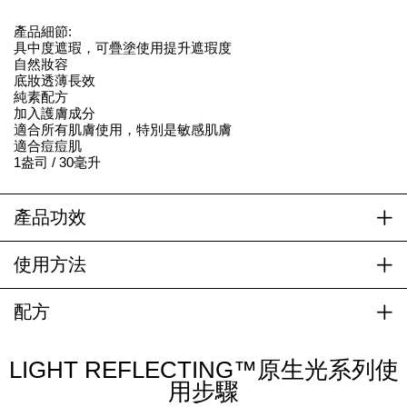
產品細節:
具中度遮瑕，可疊塗使用提升遮瑕度
自然妝容
底妝透薄長效
純素配方
加入護膚成分
適合所有肌膚使用，特別是敏感肌膚
適合痘痘肌
1盎司 / 30毫升
產品功效
使用方法
配方
LIGHT REFLECTING™原生光系列使
用步驟