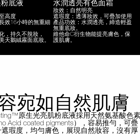
美粉底液
水潤透亮有色面霜
妝效：自然明亮
至高度
遮瑕度：透薄妝效，可疊加使用
長效16小時的無重細
產品功效：水潤透亮，締造輕盈
無重底妝。
化，持久不脫妝，
維他命C衍生物能提亮膚色，保
美天鵝絨霧面底妝。
護肌膚。
容宛如自然肌膚
Reflecting™原生光亮肌粉底液採用天然氨基酸色
o Acid coated pigments），容易推勻，可疊
升遮瑕度，均勻膚色，展現自然妝容，沒有厚
。