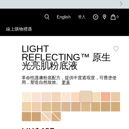
English
登入
QUANT
0
OF
ITEMS
線上購物禮遇
IN
CART
IS
LIGHT
l
REFLECTING™ 原生
光亮肌粉底液
革命性護膚粉底配方，提供中度遮瑕度，可疊塗使
用，塑造自然妝效。
更多
Variations