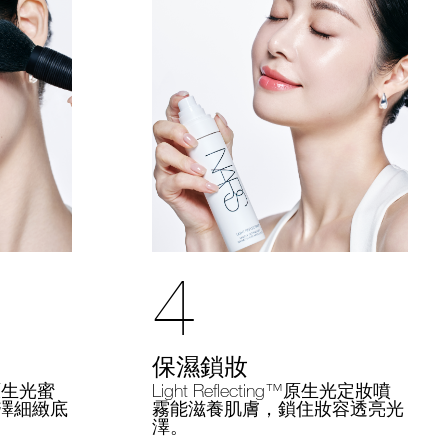
4
保濕鎖妝
Light Reflecting™原生光定妝噴
g™原生光蜜
霧能滋養肌膚，鎖住妝容透亮光
澤細緻底
澤。