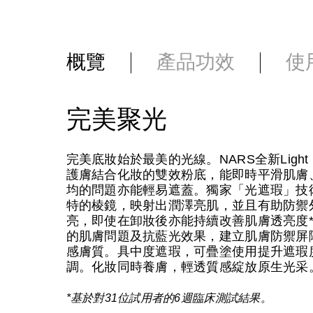
概覽
產品功效
使
完美聚光
完美底妝始於最美的光線。NARS全新Light 
護膚結合化妝的雙效粉底，能即時平滑肌膚
均的問題亦能輕易遮蓋。獨家「光遮瑕」技
特的棱鏡，映射出潤澤亮肌，並且有助防禦
亮，即使在卸妝後亦能持續改善肌膚透亮度
的肌膚問題及抗藍光效果，建立肌膚防禦屏
感膚質。具中度遮瑕，可疊塗使用提升遮瑕
調。化妝同時養膚，輕透質感綻放原生光采
*基於對31位試用者的6週臨床測試結果。