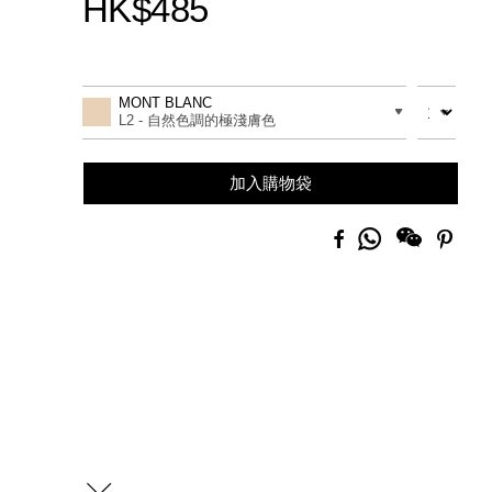
HK$485
Promotions
Add
Product
to
Actions
數量
差別
MONT BLANC
cart
L2 - 自然色調的極淺膚色
options
加入購物袋
分
Facebook
Pinte
享
到
Whatsapp