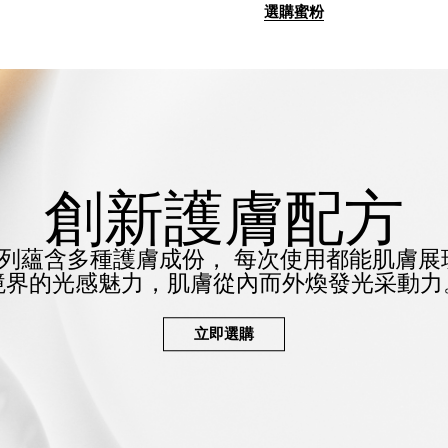
選購蜜粉
創新護膚配方
列蘊含多種護膚成份，
每次使用都能肌膚展
境界的光感魅力，
肌膚從內而外煥發光采動力
立即選購