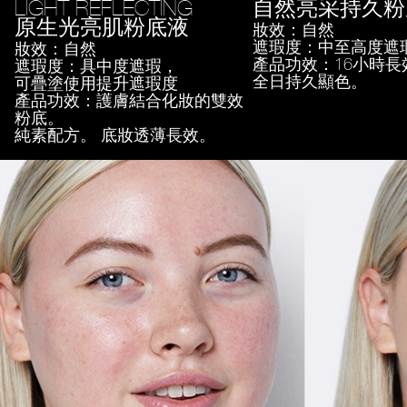
LIGHT REFLECTING
自然亮采持久粉
原生光亮肌粉底液
妝效：自然
遮瑕度：中至高度遮
妝效：自然
產品功效：16小時長
遮瑕度：具中度遮瑕，
全日持久顯色。
可疊塗使用提升遮瑕度
產品功效：護膚結合化妝的雙效
粉底。
純素配方。 底妝透薄長效。