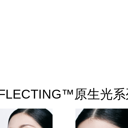
REFLECTING™原生