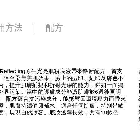
用方法
配方
Reflecting原生光亮肌粉底液帶來嶄新配方，首支
、達至柔焦美肌效果，臉上的痘印、紅印及膚色不
術，提升肌膚捕捉和折射光線的能力，猶如一面獨
外界污染。當中的護膚成分能讓肌膚於6週後更明
*。配方蘊含抗污染成分，能抵禦因環境壓力而帶來
障，肌膚持續健康補水。適合任何肌膚，特別是敏
度，展現自然妝容。底妝透薄長效，共有19款色
。