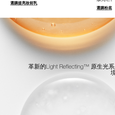
選購提亮妝前乳
選購粉底
革新的Light Reflecting™
原生光系