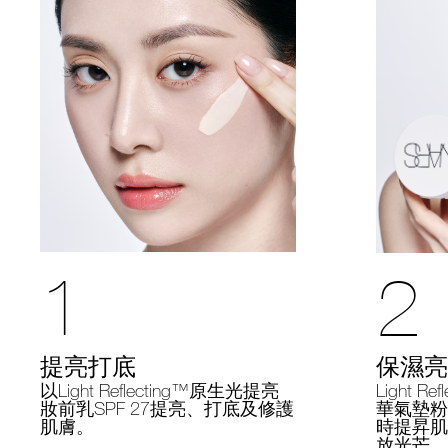
1
2
提亮打底
保濕亮
以Light Reflecting™原生光提亮
Light R
妝前乳SPF 27提亮、打底及修護
華氣墊粉底
肌膚。
時提昇肌
放光芒。