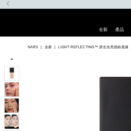
Skip
to
main
content
全新
產品
Details
/zh/light-
Item
Image
reflecting%E2%84%A2-
No.
NARS
全新
LIGHT REFLECTING™ 原生光亮肌粉底液
%E5%8E%9F%E7%94%9F%E5%85%89%E4%BA%AE%E8%82%8C%
0194251070384_hk