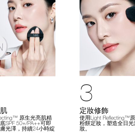
3
定妝修飾
肌
使用Light Reflectin
eflecting™ 原生光亮肌精
粉餅定妝，塑造全日光
SPF 50+/PA++可即
妝。
膚光澤，持續24小時綻