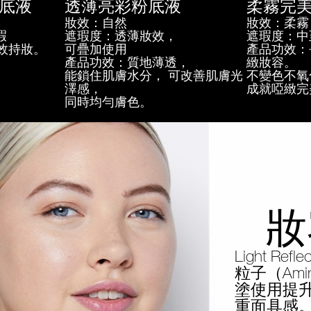
底液
透薄亮彩粉底液
柔霧完
妝效：自然
妝效：柔霧
瑕
遮瑕度：透薄妝效，
遮瑕度：中
效持妝。
可疊加使用
產品功效：
產品功效：質地薄透，
緻妝容。
能鎖住肌膚水分， 可改善肌膚光
不變色不氧
澤感，
成就啞緻完
同時均勻膚色。
妝
Light 
粒子（Amin
塗使用提
重面具感