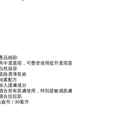
產品細節:
具中度遮瑕，可疊塗使用提升遮瑕度
自然妝容
底妝透薄長效
純素配方
加入護膚成分
適合所有肌膚使用，特別是敏感肌膚
適合痘痘肌
1盎司 / 30毫升