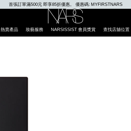
任何購物即享免費送貨
Nars
熱賣產品
妝藝服務
NARSISSIST 會員獎賞
查找店舖位置
E7%B2%89%E5%BA%95%E6%B6%B2/0194251070384_hk.htm