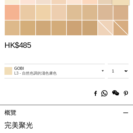
HK$485
Promotions
Add
Product
to
Actions
數量
差別
cart
GOBI
options
L3 - 自然色調的淺色膚色
分
Facebook
Pi
享
到
Whatsapp
概覽
完美聚光