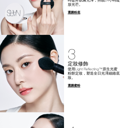
放光芒。
選購粉底
3
定妝修飾
使用Light Reflecting™原生光蜜
粉餅定妝，塑造全日光澤細緻底
妝。
選購蜜粉