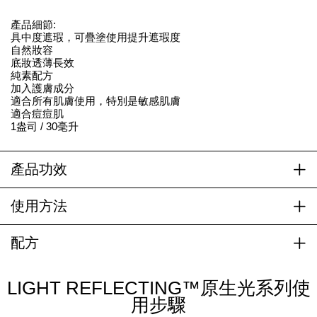
產品細節:
具中度遮瑕，可疊塗使用提升遮瑕度
自然妝容
底妝透薄長效
純素配方
加入護膚成分
適合所有肌膚使用，特別是敏感肌膚
適合痘痘肌
1盎司 / 30毫升
產品功效
使用方法
配方
LIGHT REFLECTING™原生光系列使
用步驟