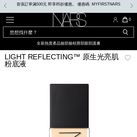
Skip
任何購物即享免費送貨
to
main
content
全新
產品
熱賣產品
選單"
QUA
0
OF
SEARCH
Nars
ITE
彩妝組合及禮品
全新
粉底
LIGHT REFLECTING™ 原生光
CATALOG
IN
亮肌卸妝油
CAR
全新
熱賣產品
臉部
臉頰
唇部
眼部
護膚
遮瑕膏
IS
化妝掃及工具
全新色調
LIGHT REFLECTING™ 原
LIGHT REFLECTING™ 原生光亮肌
胭脂
生光幻彩蜜粉餅
粉底液
臉部
唇膏
全新
INSATIABLE炫彩緞光胭脂液
mage
定妝蜜粉
臉頰
全新色調
AFTERGLOW 悅光唇彩​
瀏覽全部
全新
LIGHT REFLECTING™ 原生光
唇部
亮肌系列
線上購物禮遇
眼部
電子禮品卡
護膚