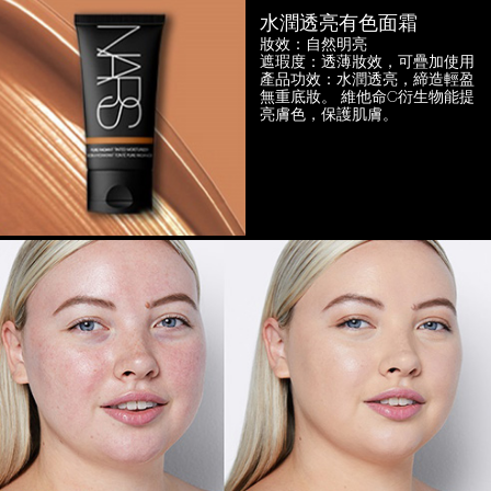
水潤透亮有色面霜
妝效：自然明亮
遮瑕度：透薄妝效，可疊加使用
產品功效：水潤透亮，締造輕盈
無重底妝。
維他命C衍生物能提
亮膚色，保護肌膚。