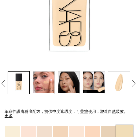
線上虛擬試妝
官網限定​
瀏覽全部
熱賣產品
全新
LIGHT REFLECTING™ 原生光
亮肌卸妝油
Details
/zh/light-
Item
reflecting%E2%84%A2-
No.
革命性護膚粉底配方，提供中度遮瑕度，可疊塗使用，塑造自然妝效。
%E5%8E%9F%E7%94%9F%E5%85%89%E4%BA%AE%E8%82%8C%E7%B2%
0194251070421_hk
更多
Variations