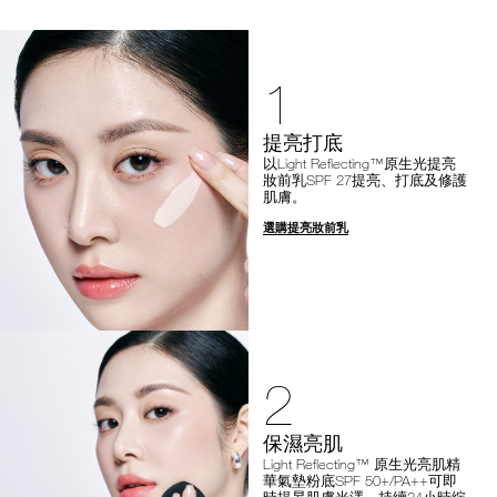
1
提亮打底
以Light Reflecting™原生光提亮
妝前乳SPF 27提亮、打底及修護
肌膚。
選購提亮妝前乳
2
保濕亮肌
Light Reflecting™ 原生光亮肌精
華氣墊粉底SPF 50+/PA++可即
時提昇肌膚光澤，持續24小時綻