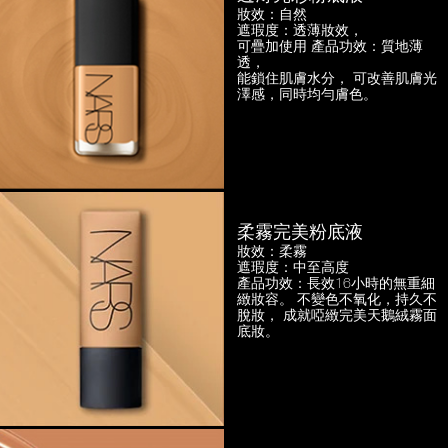
妝效：自然
遮瑕度：透薄妝效，
可疊加使用
產品功效：質地薄
透，
能鎖住肌膚水分， 可改善肌膚光
澤感，
同時均勻膚色。
柔霧完美粉底液
妝效：柔霧
遮瑕度：中至高度
產品功效：長效16小時的無重細
緻妝容。
不變色不氧化，持久不
脫妝，
成就啞緻完美天鵝絨霧面
底妝。