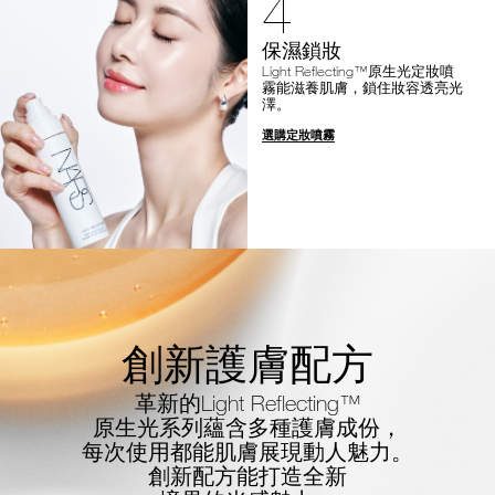
4
保濕鎖妝
Light Reflecting™原生光定妝噴
霧能滋養肌膚，鎖住妝容透亮光
澤。
選購定妝噴霧
創新護膚配方
革新的Light Reflecting™
原生光系列蘊含多種護膚成份，
每次使用都能肌膚展現動人魅力。
創新配方能打造全新