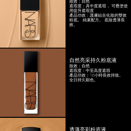
妝效：自然
遮瑕度：具中度遮瑕，
可疊塗使
用提升遮瑕度
產品功效：護膚結合化妝的雙效
粉底。
純素配方。 底妝透薄長
效。
自然亮采持久粉底液
妝效：自然
遮瑕度：中至高度遮瑕
產品功效：16小時長效持妝。
全日持久顯色。
透薄亮彩粉底液