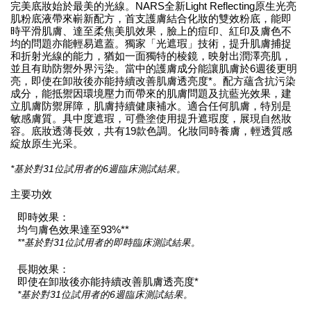
完美底妝始於最美的光線。NARS全新Light Reflecting原生光亮
肌粉底液帶來嶄新配方，首支護膚結合化妝的雙效粉底，能即
時平滑肌膚、達至柔焦美肌效果，臉上的痘印、紅印及膚色不
均的問題亦能輕易遮蓋。獨家「光遮瑕」技術，提升肌膚捕捉
和折射光線的能力，猶如一面獨特的棱鏡，映射出潤澤亮肌，
並且有助防禦外界污染。當中的護膚成分能讓肌膚於6週後更明
亮，即使在卸妝後亦能持續改善肌膚透亮度*。配方蘊含抗污染
成分，能抵禦因環境壓力而帶來的肌膚問題及抗藍光效果，建
立肌膚防禦屏障，肌膚持續健康補水。適合任何肌膚，特別是
敏感膚質。具中度遮瑕，可疊塗使用提升遮瑕度，展現自然妝
容。底妝透薄長效，共有19款色調。化妝同時養膚，輕透質感
綻放原生光采。
*基於對31位試用者的6週臨床測試結果。
主要功效
即時效果：
均勻膚色效果達至93%**
**基於對31位試用者的即時臨床測試結果。
長期效果：
即使在卸妝後亦能持續改善肌膚透亮度*
*基於對31位試用者的6週臨床測試結果。