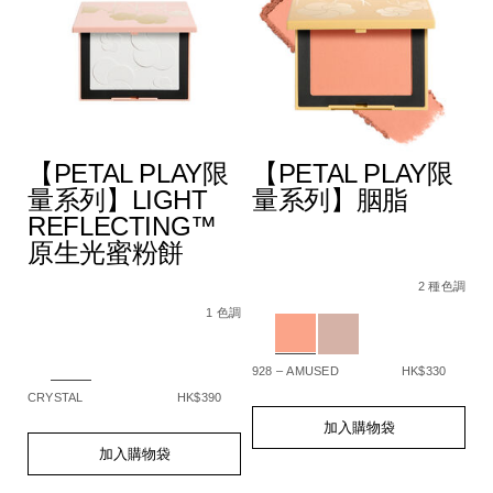
【PETAL PLAY限
【PETAL PLAY限
量系列】LIGHT
量系列】胭脂
REFLECTING™
原生光蜜粉餅
A4%9A%E6%95%88%E5%A1%91%E9%A1%8F%E6%A3%92/194
Details
Item
/zh/%E3%80%90p
De
It
色調
5%BD%A9%E5%A6%9D%E6%A3%92%E7%B5%84%E5%90%88/
No.
play%E9%99%9
N
2 種色調
Details
Item
/zh/%E3%80%90petal-
194251159331_hk
1
No.
play%E9%99%90%E9%87%8F%E7%B3%BB%
Variations
Va
1 色調
194251159348_hk
reflecting%E2%84%A2%E5%8E%9F%E7%
Variations
928 – AMUSED
HK$330
SP
CRYSTAL
HK$390
Add
Product
A
Pr
to
Actions
to
Ac
Add
Product
加入購物袋
cart
ca
to
Actions
加入購物袋
options
op
cart
options