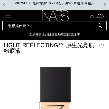
Skip
首張訂單滿500元 即享85折優惠。 優惠碼: MYFIRSTNARS
to
main
content
全新
產品
熱賣產品
選單"
QUA
0
OF
SEARCH
Nars
ITE
彩妝組合及禮品
全新
粉底
LIGHT REFLECTING™ 原生光
CATALOG
IN
亮肌卸妝油
CAR
全新
熱賣產品
臉部
臉頰
唇部
眼部
護膚
遮瑕膏
IS
化妝掃及工具
全新色調
LIGHT REFLECTING™ 原
LIGHT REFLECTING™ 原生光亮肌
胭脂
生光幻彩蜜粉餅
粉底液
臉部
唇膏
全新
INSATIABLE炫彩緞光胭脂液
mage
定妝蜜粉
臉頰
全新色調
AFTERGLOW 悅光唇彩​
瀏覽全部
全新
LIGHT REFLECTING™ 原生光
唇部
亮肌系列
線上購物禮遇
眼部
電子禮品卡
護膚