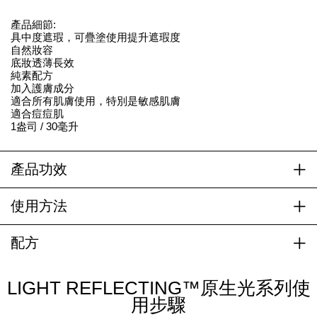
產品細節:
具中度遮瑕，可疊塗使用提升遮瑕度
自然妝容
底妝透薄長效
純素配方
加入護膚成分
適合所有肌膚使用，特別是敏感肌膚
適合痘痘肌
1盎司 / 30毫升
產品功效
使用方法
配方
LIGHT REFLECTING™原生光系列使
用步驟