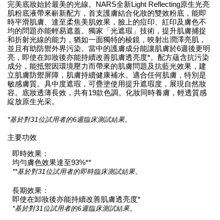
完美底妝始於最美的光線。NARS全新Light Reflecting原生光亮
肌粉底液帶來嶄新配方，首支護膚結合化妝的雙效粉底，能即
時平滑肌膚、達至柔焦美肌效果，臉上的痘印、紅印及膚色不
均的問題亦能輕易遮蓋。獨家「光遮瑕」技術，提升肌膚捕捉
和折射光線的能力，猶如一面獨特的棱鏡，映射出潤澤亮肌，
並且有助防禦外界污染。當中的護膚成分能讓肌膚於6週後更明
亮，即使在卸妝後亦能持續改善肌膚透亮度*。配方蘊含抗污染
成分，能抵禦因環境壓力而帶來的肌膚問題及抗藍光效果，建
立肌膚防禦屏障，肌膚持續健康補水。適合任何肌膚，特別是
敏感膚質。具中度遮瑕，可疊塗使用提升遮瑕度，展現自然妝
容。底妝透薄長效，共有19款色調。化妝同時養膚，輕透質感
綻放原生光采。
*基於對31位試用者的6週臨床測試結果。
主要功效
即時效果：
均勻膚色效果達至93%**
**基於對31位試用者的即時臨床測試結果。
長期效果：
即使在卸妝後亦能持續改善肌膚透亮度*
*基於對31位試用者的6週臨床測試結果。