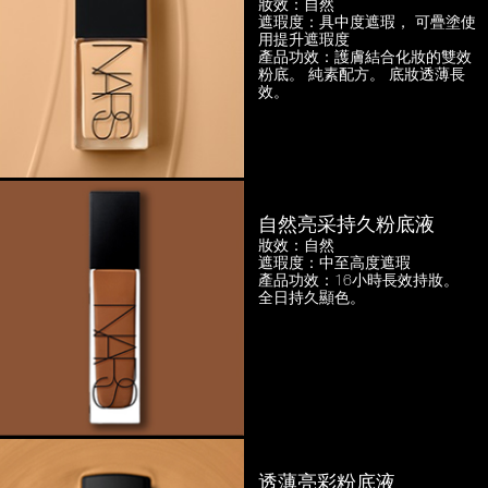
妝效：自然
遮瑕度：具中度遮瑕，
可疊塗使
用提升遮瑕度
產品功效：護膚結合化妝的雙效
粉底。
純素配方。 底妝透薄長
效。
自然亮采持久粉底液
妝效：自然
遮瑕度：中至高度遮瑕
產品功效：16小時長效持妝。
全日持久顯色。
透薄亮彩粉底液