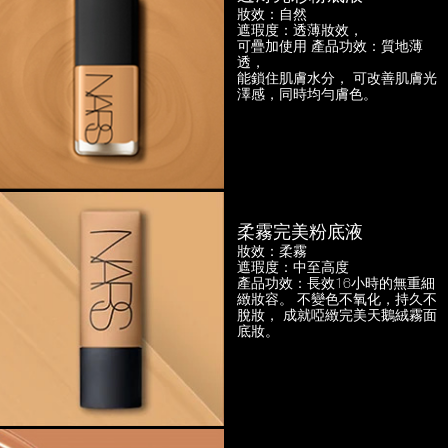
妝效：自然
遮瑕度：透薄妝效，
可疊加使用
產品功效：質地薄
透，
能鎖住肌膚水分， 可改善肌膚光
澤感，
同時均勻膚色。
柔霧完美粉底液
妝效：柔霧
遮瑕度：中至高度
產品功效：長效16小時的無重細
緻妝容。
不變色不氧化，持久不
脫妝，
成就啞緻完美天鵝絨霧面
底妝。