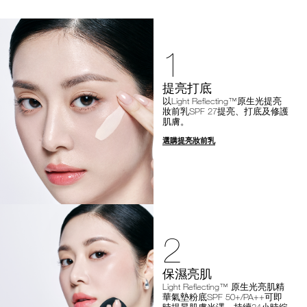
1
提亮打底
以Light Reflecting™原生光提亮
妝前乳SPF 27提亮、打底及修護
肌膚。
選購提亮妝前乳
2
保濕亮肌
Light Reflecting™ 原生光亮肌精
華氣墊粉底SPF 50+/PA++可即
時提昇肌膚光澤，持續24小時綻