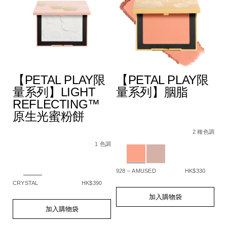
【PETAL PLAY限
【PETAL PLAY限
量系列】LIGHT
量系列】胭脂
REFLECTING™
原生光蜜粉餅
A4%9A%E6%95%88%E5%A1%91%E9%A1%8F%E6%A3%92/194
Details
Item
/zh/%E3%80%90p
De
It
色調
5%BD%A9%E5%A6%9D%E6%A3%92%E7%B5%84%E5%90%88/
No.
play%E9%99%9
N
2 種色調
Details
Item
/zh/%E3%80%90petal-
194251159331_hk
1
No.
play%E9%99%90%E9%87%8F%E7%B3%BB%
Variations
Va
1 色調
194251159348_hk
reflecting%E2%84%A2%E5%8E%9F%E7%
Variations
928 – AMUSED
HK$330
SP
CRYSTAL
HK$390
Add
Product
A
Pr
to
Actions
to
Ac
Add
Product
加入購物袋
cart
ca
to
Actions
加入購物袋
options
op
cart
options