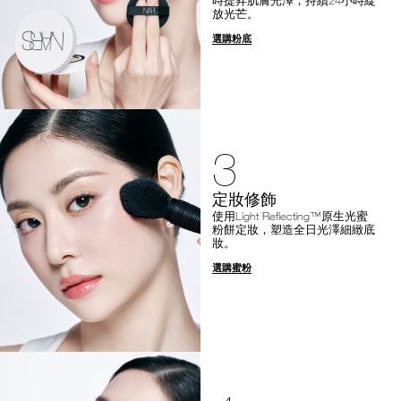
放光芒。
選購粉底
3
定妝修飾
使用Light Reflecting™原生光蜜
粉餅定妝，塑造全日光澤細緻底
妝。
選購蜜粉