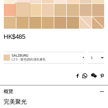
HK$485
Promotions
Add
Product
to
Actions
數量
差別
cart
SALZBURG
options
L3.5 - 暖色調的淺色膚色
分
Facebook
Pi
享
到
Whatsapp
概覽
完美聚光