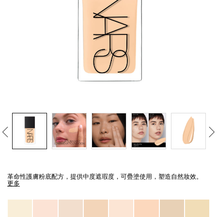
線上虛擬試妝
官網限定​
瀏覽全部
熱賣產品
全新
LIGHT REFLECTING™ 原生光
亮肌卸妝油
Details
/zh/light-
Item
reflecting%E2%84%A2-
No.
革命性護膚粉底配方，提供中度遮瑕度，可疊塗使用，塑造自然妝效。
%E5%8E%9F%E7%94%9F%E5%85%89%E4%BA%AE%E8%82%8C%E7%B2%
0194251070445_hk
更多
Variations