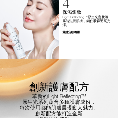
4
保濕鎖妝
Light Reflecting™原生光定妝噴
霧能滋養肌膚，鎖住妝容透亮光
澤。
選購定妝噴霧
創新護膚配方
革新的Light Reflecting™
原生光系列蘊含多種護膚成份，
每次使用都能肌膚展現動人魅力。
創新配方能打造全新