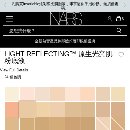
Skip
satiable炫彩緞光胭脂液，即享迷你手指粉撲。無須優惠
VIP WEEK
to
碼。
main
content
全新
產品
熱賣產品
選單"
QUA
0
OF
SEARCH
Nars
ITE
彩妝組合及禮品
全新
粉底
LIGHT REFLECTING™ 原生光
CATALOG
IN
亮肌卸妝油
CAR
全新
熱賣產品
臉部
臉頰
唇部
眼部
護膚
遮瑕膏
IS
化妝掃及工具
全新色調
LIGHT REFLECTING™ 原
LIGHT REFLECTING™ 原生光亮肌
胭脂
生光幻彩蜜粉餅
粉底液
臉部
唇膏
全新
INSATIABLE炫彩緞光胭脂液
Details
/zh/light-
Item
View Full Details
reflecting%E2%84%A2-
No.
24 種色調
%E5%8E%9F%E7%94%9F%E5%85%89%E4%BA%AE%E8%82%8C%E7%B2%
0194251070445_hk
定妝蜜粉
臉頰
全新色調
AFTERGLOW 悅光唇彩​
Variations
瀏覽全部
全新
LIGHT REFLECTING™ 原生光
唇部
亮肌系列
線上購物禮遇
眼部
電子禮品卡
護膚