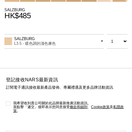
線上虛擬試妝
SALZBURG
HK$485
官網限定​
瀏覽全部
Promotions
Add
Product
熱賣產品
to
Actions
數量
差別
cart
SALZBURG
options
L3.5 - 暖色調的淺色膚色
登記接收NARS最新資訊
訂閱電子通訊接收最新產品發佈、專屬禮遇及更多品牌活動資訊
全新
LIGHT REFLECTING™ 原生光
亮肌卸妝油
我希望收到貴公司關於此品牌最新推廣活動資訊。
當點擊「遞交」後即表示您同意接受
條款和細則
、
Cookie政策
及
私隱政
策
。