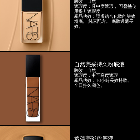
妝效：自然
遮瑕度：具中度遮瑕，
可疊塗使
用提升遮瑕度
產品功效：護膚結合化妝的雙效
粉底。
純素配方。 底妝透薄長
效。
自然亮采持久粉底液
妝效：自然
遮瑕度：中至高度遮瑕
產品功效：16小時長效持妝。
全日持久顯色。
透薄亮彩粉底液