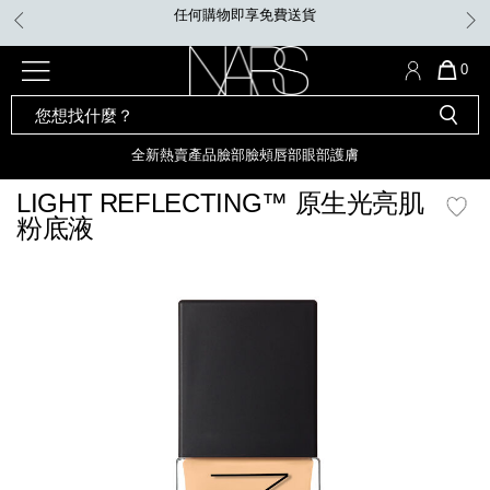
Skip
凡購買Insatiable炫彩緞光胭脂液，即享迷你手指粉撲。無須優惠
to
碼。
main
content
全新
產品
熱賣產品
選單"
QUA
0
OF
SEARCH
Nars
ITE
彩妝組合及禮品
全新
粉底
LIGHT REFLECTING™ 原生光
CATALOG
IN
亮肌卸妝油
CAR
全新
熱賣產品
臉部
臉頰
唇部
眼部
護膚
遮瑕膏
IS
化妝掃及工具
全新色調
LIGHT REFLECTING™ 原
LIGHT REFLECTING™ 原生光亮肌
胭脂
生光幻彩蜜粉餅
粉底液
臉部
唇膏
全新
INSATIABLE炫彩緞光胭脂液
mage
定妝蜜粉
臉頰
全新色調
AFTERGLOW 悅光唇彩​
瀏覽全部
全新
LIGHT REFLECTING™ 原生光
唇部
亮肌系列
線上購物禮遇
眼部
電子禮品卡
護膚