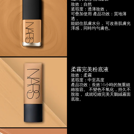
妝效：自然
遮瑕度：透薄妝效，
可疊加使用
產品功效：質地薄
透，
能鎖住肌膚水分， 可改善肌膚光
澤感，
同時均勻膚色。
柔霧完美粉底液
妝效：柔霧
遮瑕度：中至高度
產品功效：長效16小時的無重細
緻妝容。
不變色不氧化，持久不
脫妝，
成就啞緻完美天鵝絨霧面
底妝。