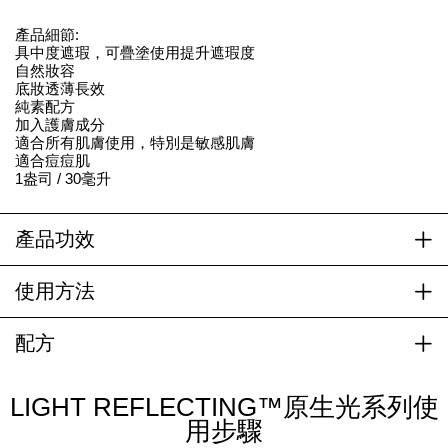
產品細節:
具中度遮瑕，可疊塗使用提升遮瑕度
自然妝容
底妝透薄長效
純素配方
加入護膚成分
適合所有肌膚使用，特別是敏感肌膚
適合痘痘肌
1盎司 / 30毫升
產品功效
使用方法
配方
LIGHT REFLECTING™原生光系列使
用步驟