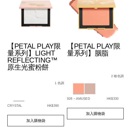
【PETAL PLAY限
【PETAL PLAY限
量系列】LIGHT
量系列】胭脂
REFLECTING™
原生光蜜粉餅
A4%9A%E6%95%88%E5%A1%91%E9%A1%8F%E6%A3%92/194
Details
Item
/zh/%E3%80%90p
De
It
色調
5%BD%A9%E5%A6%9D%E6%A3%92%E7%B5%84%E5%90%88/
No.
play%E9%99%9
N
2 種色調
Details
Item
/zh/%E3%80%90petal-
194251159331_hk
1
No.
play%E9%99%90%E9%87%8F%E7%B3%BB%
Variations
Va
1 色調
194251159348_hk
reflecting%E2%84%A2%E5%8E%9F%E7%
Variations
928 – AMUSED
HK$330
SP
CRYSTAL
HK$390
Add
Product
A
Pr
to
Actions
to
Ac
Add
Product
加入購物袋
cart
ca
to
Actions
加入購物袋
options
op
cart
options