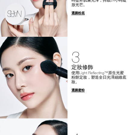
放光芒。
選購粉底
3
定妝修飾
使用Light Reflecting™原生光蜜
粉餅定妝，塑造全日光澤細緻底
妝。
選購蜜粉