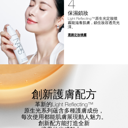
4
保濕鎖妝
Light Reflecting™原生光定妝噴
霧能滋養肌膚，鎖住妝容透亮光
澤。
選購定妝噴霧
創新護膚配方
革新的Light Reflecting™
原生光系列蘊含多種護膚成份，
每次使用都能肌膚展現動人魅力。
創新配方能打造全新