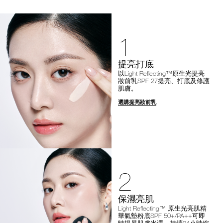
1
提亮打底
以Light Reflecting™原生光提亮
妝前乳SPF 27提亮、打底及修護
肌膚。
選購提亮妝前乳
2
保濕亮肌
Light Reflecting™ 原生光亮肌精
華氣墊粉底SPF 50+/PA++可即
時提昇肌膚光澤，持續24小時綻