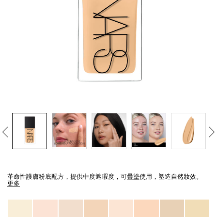
線上虛擬試妝
官網限定​
瀏覽全部
熱賣產品
全新
LIGHT REFLECTING™ 原生光
亮肌卸妝油
Details
/zh/light-
Item
reflecting%E2%84%A2-
No.
革命性護膚粉底配方，提供中度遮瑕度，可疊塗使用，塑造自然妝效。
%E5%8E%9F%E7%94%9F%E5%85%89%E4%BA%AE%E8%82%8C%E7%B2%
0194251070506_hk
更多
Variations