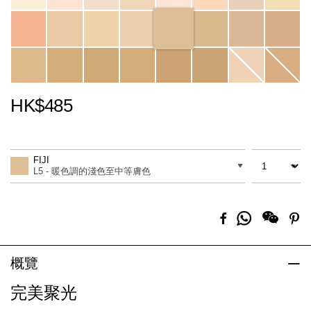
HK$485
Promotions
Add
Product
to
Actions
數量
差別
cart
FIJI
options
L5 - 暖色調的淺色至中等膚色
分
Facebook
Pi
享
到
Whatsapp
概覽
完美聚光