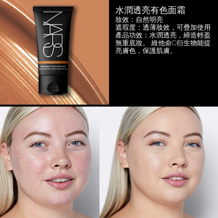
水潤透亮有色面霜
妝效：自然明亮
遮瑕度：透薄妝效，可疊加使用
產品功效：水潤透亮，締造輕盈
無重底妝。
維他命C衍生物能提
亮膚色，保護肌膚。