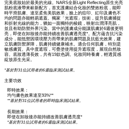
完美底妝始於最美的光線。NARS全新Light Reflecting原生光亮
肌粉底液帶來嶄新配方，首支護膚結合化妝的雙效粉底，能即
時平滑肌膚、達至柔焦美肌效果，臉上的痘印、紅印及膚色不
均的問題亦能輕易遮蓋。獨家「光遮瑕」技術，提升肌膚捕捉
和折射光線的能力，猶如一面獨特的棱鏡，映射出潤澤亮肌，
並且有助防禦外界污染。當中的護膚成分能讓肌膚於6週後更明
亮，即使在卸妝後亦能持續改善肌膚透亮度*。配方蘊含抗污染
成分，能抵禦因環境壓力而帶來的肌膚問題及抗藍光效果，建
立肌膚防禦屏障，肌膚持續健康補水。適合任何肌膚，特別是
敏感膚質。具中度遮瑕，可疊塗使用提升遮瑕度，展現自然妝
容。底妝透薄長效，共有19款色調。化妝同時養膚，輕透質感
綻放原生光采。
*基於對31位試用者的6週臨床測試結果。
主要功效
即時效果：
均勻膚色效果達至93%**
**基於對31位試用者的即時臨床測試結果。
長期效果：
即使在卸妝後亦能持續改善肌膚透亮度*
*基於對31位試用者的6週臨床測試結果。