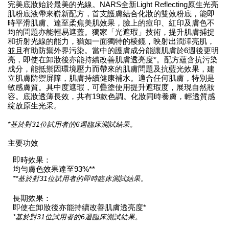
完美底妝始於最美的光線。NARS全新Light Reflecting原生光亮
肌粉底液帶來嶄新配方，首支護膚結合化妝的雙效粉底，能即
時平滑肌膚、達至柔焦美肌效果，臉上的痘印、紅印及膚色不
均的問題亦能輕易遮蓋。獨家「光遮瑕」技術，提升肌膚捕捉
和折射光線的能力，猶如一面獨特的棱鏡，映射出潤澤亮肌，
並且有助防禦外界污染。當中的護膚成分能讓肌膚於6週後更明
亮，即使在卸妝後亦能持續改善肌膚透亮度*。配方蘊含抗污染
成分，能抵禦因環境壓力而帶來的肌膚問題及抗藍光效果，建
立肌膚防禦屏障，肌膚持續健康補水。適合任何肌膚，特別是
敏感膚質。具中度遮瑕，可疊塗使用提升遮瑕度，展現自然妝
容。底妝透薄長效，共有19款色調。化妝同時養膚，輕透質感
綻放原生光采。
*基於對31位試用者的6週臨床測試結果。
主要功效
即時效果：
均勻膚色效果達至93%**
**基於對31位試用者的即時臨床測試結果。
長期效果：
即使在卸妝後亦能持續改善肌膚透亮度*
*基於對31位試用者的6週臨床測試結果。