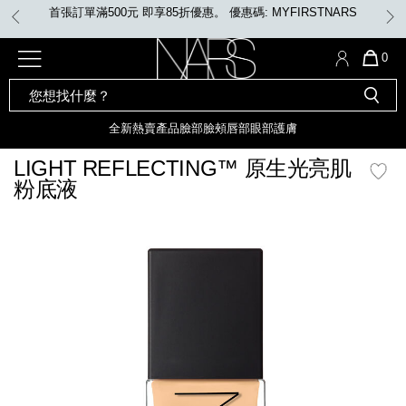
Skip
任何購物即享免費送貨
to
main
content
全新
產品
熱賣產品
選單"
QUA
0
OF
SEARCH
Nars
ITE
彩妝組合及禮品
全新
粉底
LIGHT REFLECTING™ 原生光
CATALOG
IN
亮肌卸妝油
CAR
全新
熱賣產品
臉部
臉頰
唇部
眼部
護膚
遮瑕膏
IS
化妝掃及工具
全新色調
LIGHT REFLECTING™ 原
LIGHT REFLECTING™ 原生光亮肌
胭脂
生光幻彩蜜粉餅
粉底液
臉部
唇膏
全新
INSATIABLE炫彩緞光胭脂液
mage
定妝蜜粉
臉頰
全新色調
AFTERGLOW 悅光唇彩​
瀏覽全部
全新
LIGHT REFLECTING™ 原生光
唇部
亮肌系列
線上購物禮遇
眼部
電子禮品卡
護膚