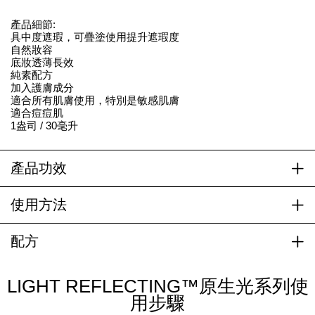
產品細節:
具中度遮瑕，可疊塗使用提升遮瑕度
自然妝容
底妝透薄長效
純素配方
加入護膚成分
適合所有肌膚使用，特別是敏感肌膚
適合痘痘肌
1盎司 / 30毫升
產品功效
使用方法
配方
LIGHT REFLECTING™原生光系列使
用步驟