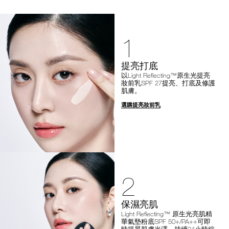
1
提亮打底
以Light Reflecting™原生光提亮
妝前乳SPF 27提亮、打底及修護
肌膚。
選購提亮妝前乳
2
保濕亮肌
Light Reflecting™ 原生光亮肌精
華氣墊粉底SPF 50+/PA++可即
時提昇肌膚光澤，持續24小時綻