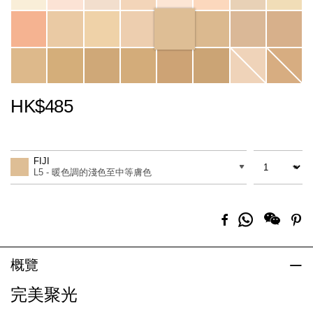
HK$485
Promotions
Add
Product
to
Actions
數量
差別
cart
FIJI
options
L5 - 暖色調的淺色至中等膚色
分
Facebook
Pi
享
到
Whatsapp
概覽
完美聚光