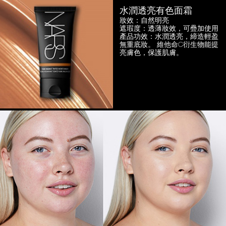
水潤透亮有色面霜
妝效：自然明亮
遮瑕度：透薄妝效，可疊加使用
產品功效：水潤透亮，締造輕盈
無重底妝。
維他命C衍生物能提
亮膚色，保護肌膚。