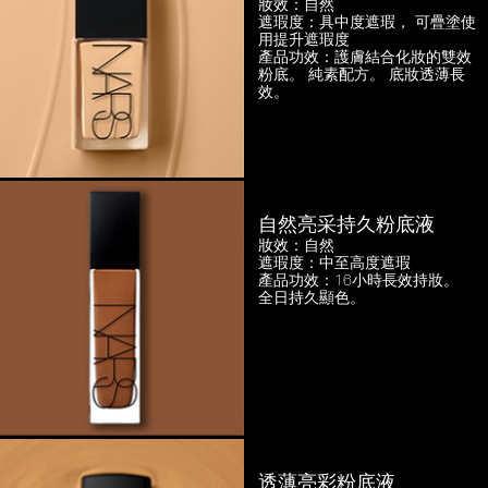
妝效：自然
遮瑕度：具中度遮瑕，
可疊塗使
用提升遮瑕度
產品功效：護膚結合化妝的雙效
粉底。
純素配方。 底妝透薄長
效。
自然亮采持久粉底液
妝效：自然
遮瑕度：中至高度遮瑕
產品功效：16小時長效持妝。
全日持久顯色。
透薄亮彩粉底液