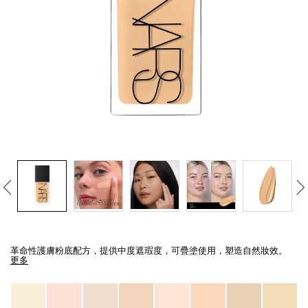
線上虛擬試妝
官網限定​
瀏覽全部
熱賣產品
全新
LIGHT REFLECTING™ 原生光
亮肌卸妝油
Details
/zh/light-
Item
reflecting%E2%84%A2-
No.
革命性護膚粉底配方，提供中度遮瑕度，可疊塗使用，塑造自然妝效。
%E5%8E%9F%E7%94%9F%E5%85%89%E4%BA%AE%E8%82%8C%E7%B2%
0194251070506_hk
更多
Variations