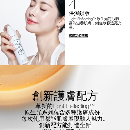
4
保濕鎖妝
Light Reflecting™原生光定妝噴
霧能滋養肌膚，鎖住妝容透亮光
澤。
選購定妝噴霧
創新護膚配方
革新的Light Reflecting™
原生光系列蘊含多種護膚成份，
每次使用都能肌膚展現動人魅力。
創新配方能打造全新