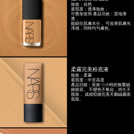
妝效：自然
遮瑕度：透薄妝效，
可疊加使用
產品功效：質地薄
透，
能鎖住肌膚水分， 可改善肌膚光
澤感，
同時均勻膚色。
柔霧完美粉底液
妝效：柔霧
遮瑕度：中至高度
產品功效：長效16小時的無重細
緻妝容。
不變色不氧化，持久不
脫妝，
成就啞緻完美天鵝絨霧面
底妝。