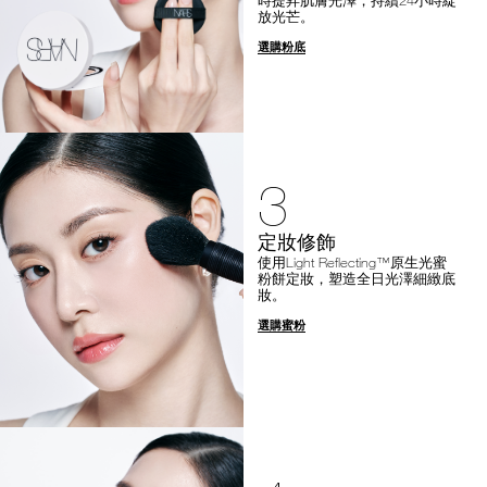
放光芒。
選購粉底
3
定妝修飾
使用Light Reflecting™原生光蜜
粉餅定妝，塑造全日光澤細緻底
妝。
選購蜜粉