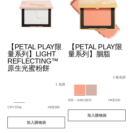
【PETAL PLAY限
【PETAL PLAY限
量系列】LIGHT
量系列】胭脂
REFLECTING™
原生光蜜粉餅
A4%9A%E6%95%88%E5%A1%91%E9%A1%8F%E6%A3%92/194
Details
Item
/zh/%E3%80%90p
De
It
色調
5%BD%A9%E5%A6%9D%E6%A3%92%E7%B5%84%E5%90%88/
No.
play%E9%99%9
N
2 種色調
Details
Item
/zh/%E3%80%90petal-
194251159331_hk
1
No.
play%E9%99%90%E9%87%8F%E7%B3%BB%
Variations
Va
1 色調
194251159348_hk
reflecting%E2%84%A2%E5%8E%9F%E7%
Variations
928 – AMUSED
HK$330
SP
CRYSTAL
HK$390
Add
Product
A
Pr
to
Actions
to
Ac
Add
Product
加入購物袋
cart
ca
to
Actions
加入購物袋
options
op
cart
options