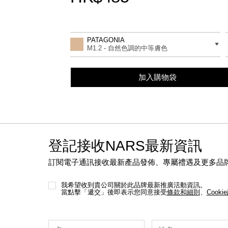
Promotions
Add
Product
to
Actions
差別
PATAGONIA
cart
M1.2 - 自然色調的中等膚色
options
加入購物袋
登記接收NARS最新資訊
訂閱電子通訊接收最新產品發佈、專屬禮遇及更多品
我希望收到貴公司關於此品牌最新推廣活動資訊。
當點擊「遞交」後即表示您同意接受
條款和細則
、
Cooki