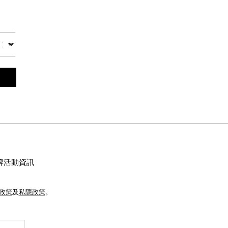
數量
牌活動資訊
e政策
及
私隱政策
。