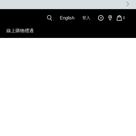
English
登入
QUANT
0
OF
ITEMS
線上購物禮遇
IN
CART
IS
l