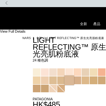
Skip
首張訂單滿500元 即享85折優惠。 優惠碼: MYFIRST
to
main
content
全新
產品
Details
/zh/light-
Item
View Full Details
reflecting%E2%84%A2-
No.
LIGHT
NARS
全新
LIGHT REFLECTING™ 原生光亮肌粉底液
%E5%8E%9F%E7%94%9F%E5%85%89%E4%BA%AE%E8%82%8C%
0194251070544_hk
REFLECTING™ 原
光亮肌粉底液
24 種色調
Variations
PATAGONIA
HK$485