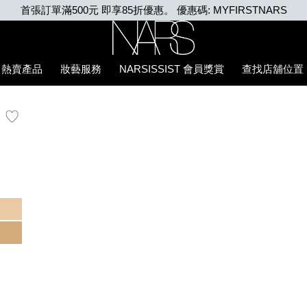
NARS
Nars
熱賣產品
妝藝服務
NARSISSIST 會員獎賞
查找店舖位置
E7%B2%89%E5%BA%95%E6%B6%B2/0194251070544_hk.htm
生