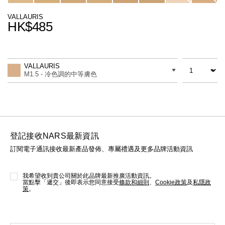
線上虛擬試妝
VALLAURIS
HK$485
官網限定​
瀏覽全部
Promotions
Add
Product
熱賣產品
to
Actions
數量
差別
cart
VALLAURIS
options
M1.5 - 冷色調的中等膚色
登記接收NARS最新資訊
訂閱電子通訊接收最新產品發佈、專屬禮遇及更多品牌活動資訊
全新
LIGHT REFLECTING™ 原生光
亮肌卸妝油
我希望收到貴公司關於此品牌最新推廣活動資訊。
當點擊「遞交」後即表示您同意接受
條款和細則
、
Cookie政策
及
私隱政
策
。