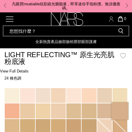
Skip
凡購買Insatiable炫彩緞光胭脂液，即享迷你手指粉撲。無須優惠
to
碼。
main
content
全新
產品
熱賣產品
選單"
QUA
0
OF
SEARCH
Nars
ITE
彩妝組合及禮品
全新
粉底
LIGHT REFLECTING™ 原生光
CATALOG
IN
亮肌卸妝油
CAR
全新
熱賣產品
臉部
臉頰
唇部
眼部
護膚
遮瑕膏
IS
化妝掃及工具
全新色調
LIGHT REFLECTING™ 原
LIGHT REFLECTING™ 原生光亮肌
胭脂
生光幻彩蜜粉餅
粉底液
臉部
唇膏
全新
INSATIABLE炫彩緞光胭脂液
Details
/zh/light-
Item
View Full Details
reflecting%E2%84%A2-
No.
24 種色調
%E5%8E%9F%E7%94%9F%E5%85%89%E4%BA%AE%E8%82%8C%E7%B2%
0194251070568_hk
定妝蜜粉
臉頰
全新色調
AFTERGLOW 悅光唇彩​
Variations
瀏覽全部
全新
LIGHT REFLECTING™ 原生光
唇部
亮肌系列
線上購物禮遇
眼部
電子禮品卡
護膚