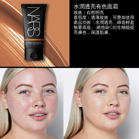
水潤透亮有色面霜
妝效：自然明亮
遮瑕度：透薄妝效，可疊加使用
產品功效：水潤透亮，締造輕盈
無重底妝。
維他命C衍生物能提
亮膚色，保護肌膚。