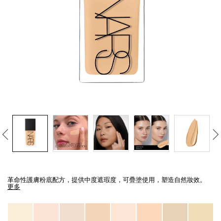
線上虛擬試妝
官網限定​
瀏覽全部
熱賣產品
全新
LIGHT REFLECTING™ 原生光
亮肌卸妝油
Details
/zh/light-
Item
reflecting%E2%84%A2-
No.
革命性護膚粉底配方，提供中度遮瑕度，可疊塗使用，塑造自然妝效。
%E5%8E%9F%E7%94%9F%E5%85%89%E4%BA%AE%E8%82%8C%E7%B2%
0194251070582_hk
更多
Variations