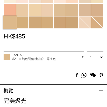
HK$485
Promotions
Add
Product
to
Actions
數量
差別
cart
SANTA FE
options
M2 - 自然色調偏桃紅的中等膚色
分
Facebook
Pi
享
到
Whatsapp
概覽
完美聚光