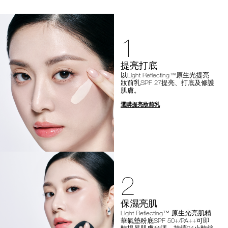
1
提亮打底
以Light Reflecting™原生光提亮
妝前乳SPF 27提亮、打底及修護
肌膚。
選購提亮妝前乳
2
保濕亮肌
Light Reflecting™ 原生光亮肌精
華氣墊粉底SPF 50+/PA++可即
時提昇肌膚光澤，持續24小時綻