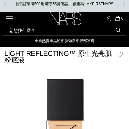
Skip
任何購物即享免費送貨
to
main
content
全新
產品
熱賣產品
選單"
QUA
0
OF
SEARCH
Nars
ITE
彩妝組合及禮品
全新
粉底
LIGHT REFLECTING™ 原生光
CATALOG
IN
亮肌卸妝油
CAR
全新
熱賣產品
臉部
臉頰
唇部
眼部
護膚
遮瑕膏
IS
化妝掃及工具
全新色調
LIGHT REFLECTING™ 原
LIGHT REFLECTING™ 原生光亮肌
胭脂
生光幻彩蜜粉餅
粉底液
臉部
唇膏
全新
INSATIABLE炫彩緞光胭脂液
mage
定妝蜜粉
臉頰
全新色調
AFTERGLOW 悅光唇彩​
瀏覽全部
全新
LIGHT REFLECTING™ 原生光
唇部
亮肌系列
線上購物禮遇
眼部
電子禮品卡
護膚