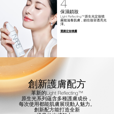
4
保濕鎖妝
Light Reflecting™原生光定妝噴
霧能滋養肌膚，鎖住妝容透亮光
澤。
選購定妝噴霧
創新護膚配方
革新的Light Reflecting™
原生光系列蘊含多種護膚成份，
每次使用都能肌膚展現動人魅力。
創新配方能打造全新