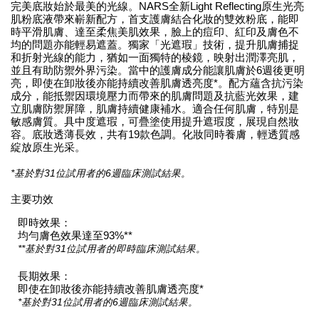
完美底妝始於最美的光線。NARS全新Light Reflecting原生光亮
肌粉底液帶來嶄新配方，首支護膚結合化妝的雙效粉底，能即
時平滑肌膚、達至柔焦美肌效果，臉上的痘印、紅印及膚色不
均的問題亦能輕易遮蓋。獨家「光遮瑕」技術，提升肌膚捕捉
和折射光線的能力，猶如一面獨特的棱鏡，映射出潤澤亮肌，
並且有助防禦外界污染。當中的護膚成分能讓肌膚於6週後更明
亮，即使在卸妝後亦能持續改善肌膚透亮度*。配方蘊含抗污染
成分，能抵禦因環境壓力而帶來的肌膚問題及抗藍光效果，建
立肌膚防禦屏障，肌膚持續健康補水。適合任何肌膚，特別是
敏感膚質。具中度遮瑕，可疊塗使用提升遮瑕度，展現自然妝
容。底妝透薄長效，共有19款色調。化妝同時養膚，輕透質感
綻放原生光采。
*基於對31位試用者的6週臨床測試結果。
主要功效
即時效果：
均勻膚色效果達至93%**
**基於對31位試用者的即時臨床測試結果。
長期效果：
即使在卸妝後亦能持續改善肌膚透亮度*
*基於對31位試用者的6週臨床測試結果。