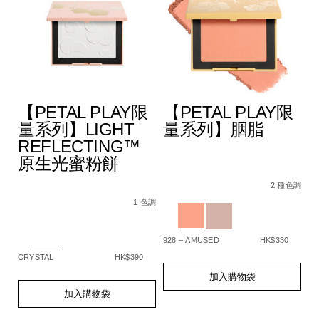
【PETAL PLAY限
【PETAL PLAY限
量系列】LIGHT
量系列】胭脂
REFLECTING™
原生光蜜粉餅
A4%9A%E6%95%88%E5%A1%91%E9%A1%8F%E6%A3%92/194
Details
Item
/zh/%E3%80%90p
De
It
色調
5%BD%A9%E5%A6%9D%E6%A3%92%E7%B5%84%E5%90%88/
No.
play%E9%99%9
N
2 種色調
Details
Item
/zh/%E3%80%90petal-
194251159331_hk
1
No.
play%E9%99%90%E9%87%8F%E7%B3%BB%
Variations
Va
1 色調
194251159348_hk
reflecting%E2%84%A2%E5%8E%9F%E7%
Variations
928 – AMUSED
HK$330
SP
CRYSTAL
HK$390
Add
Product
A
Pr
to
Actions
to
Ac
Add
Product
加入購物袋
cart
ca
to
Actions
加入購物袋
options
op
cart
options