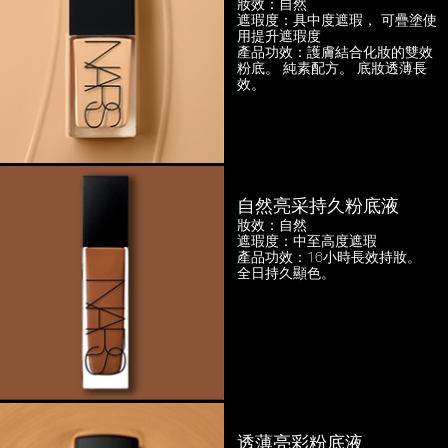
妝效：自然
遮瑕度：具中度遮瑕，
可疊塗使
用提升遮瑕度
產品功效：護膚結合化妝的雙效
粉底。
純素配方。 底妝透薄長
效。
自然亮采持久粉底液
妝效：自然
遮瑕度：中至高度遮瑕
產品功效：16小時長效持妝。
全日持久顯色。
透薄亮彩粉底液