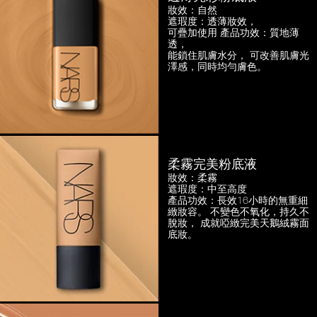
妝效：自然
遮瑕度：透薄妝效，
可疊加使用
產品功效：質地薄
透，
能鎖住肌膚水分， 可改善肌膚光
澤感，
同時均勻膚色。
柔霧完美粉底液
妝效：柔霧
遮瑕度：中至高度
產品功效：長效16小時的無重細
緻妝容。
不變色不氧化，持久不
脫妝，
成就啞緻完美天鵝絨霧面
底妝。