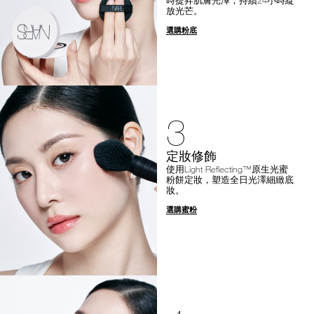
放光芒。
選購粉底
3
定妝修飾
使用Light Reflecting™原生光蜜
粉餅定妝，塑造全日光澤細緻底
妝。
選購蜜粉