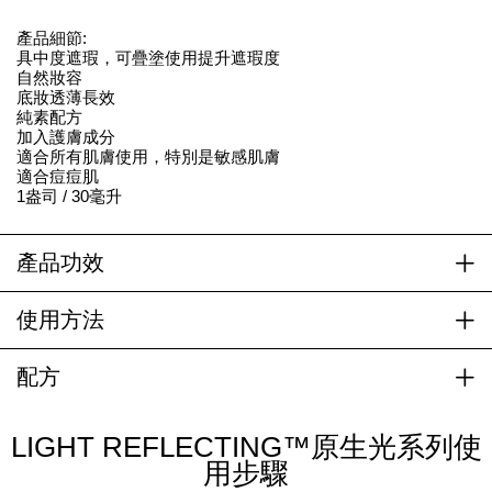
產品細節:
具中度遮瑕，可疊塗使用提升遮瑕度
自然妝容
底妝透薄長效
純素配方
加入護膚成分
適合所有肌膚使用，特別是敏感肌膚
適合痘痘肌
1盎司 / 30毫升
產品功效
使用方法
配方
LIGHT REFLECTING™原生光系列使
用步驟