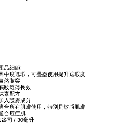
產品細節:
具中度遮瑕，可疊塗使用提升遮瑕度
自然妝容
底妝透薄長效
純素配方
加入護膚成分
適合所有肌膚使用，特別是敏感肌膚
適合痘痘肌
1盎司 / 30毫升