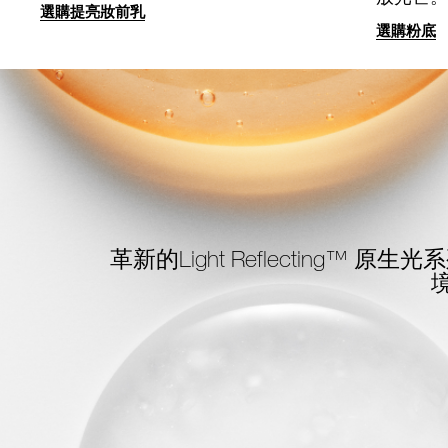
選購提亮妝前乳
選購粉底
革新的Light Reflecting™
原生光系