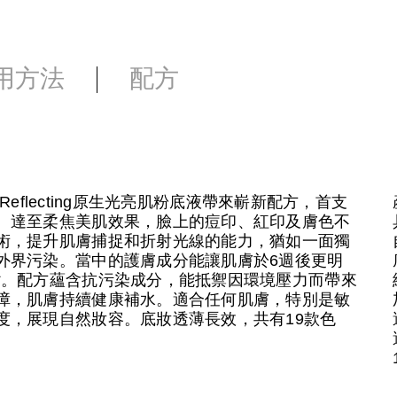
用方法
配方
Reflecting原生光亮肌粉底液帶來嶄新配方，首支
、達至柔焦美肌效果，臉上的痘印、紅印及膚色不
術，提升肌膚捕捉和折射光線的能力，猶如一面獨
外界污染。當中的護膚成分能讓肌膚於6週後更明
*。配方蘊含抗污染成分，能抵禦因環境壓力而帶來
障，肌膚持續健康補水。適合任何肌膚，特別是敏
度，展現自然妝容。底妝透薄長效，共有19款色
。