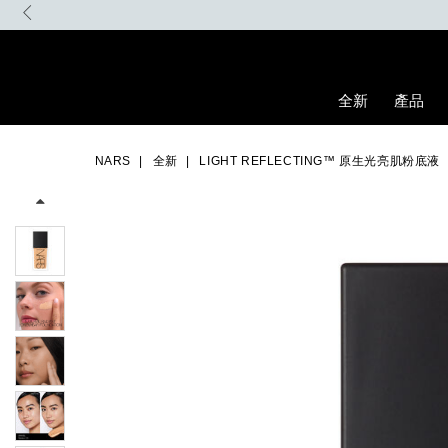
Skip
to
main
content
全新
產品
Details
/zh/light-
Item
Image
reflecting%E2%84%A2-
No.
NARS
全新
LIGHT REFLECTING™ 原生光亮肌粉底液
%E5%8E%9F%E7%94%9F%E5%85%89%E4%BA%AE%E8%82%8C%
999NAC0000141_hk