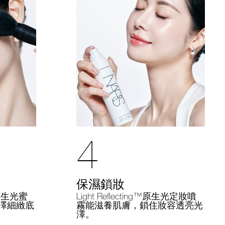
4
保濕鎖妝
Light Reflecting™原生光定妝噴
g™原生光蜜
霧能滋養肌膚，鎖住妝容透亮光
澤細緻底
澤。