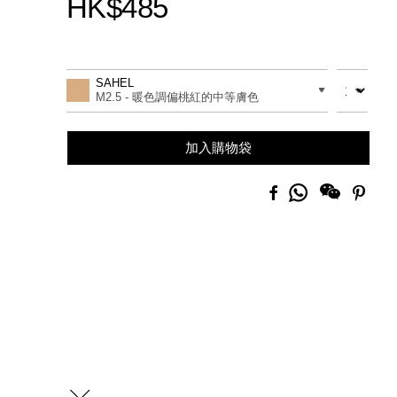
HK$485
Promotions
Add
Product
to
Actions
數量
差別
SAHEL
cart
M2.5 - 暖色調偏桃紅的中等膚色
options
加入購物袋
分
Facebook
Pinte
享
到
Whatsapp