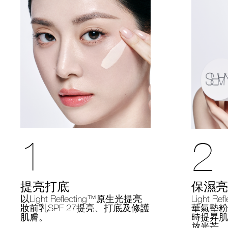
1
2
提亮打底
保濕亮
以Light Reflecting™原生光提亮
Light R
妝前乳SPF 27提亮、打底及修護
華氣墊粉底
肌膚。
時提昇肌
放光芒。