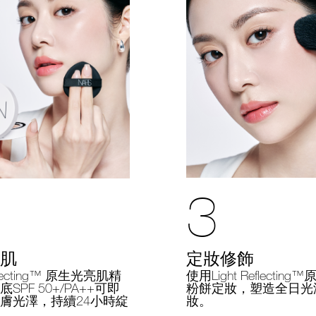
3
定妝修飾
肌
使用Light Reflectin
eflecting™ 原生光亮肌精
粉餅定妝，塑造全日光
SPF 50+/PA++可即
妝。
膚光澤，持續24小時綻