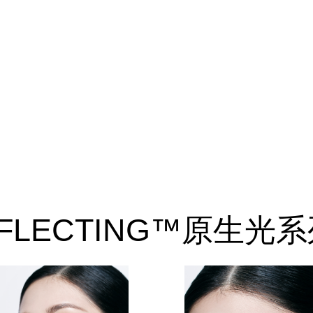
REFLECTING™原生