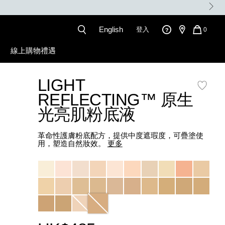
English
登入
QUANT
0
OF
ITEMS
線上購物禮遇
IN
CART
IS
LIGHT
l
REFLECTING™ 原生
光亮肌粉底液
革命性護膚粉底配方，提供中度遮瑕度，可疊塗使
用，塑造自然妝效。
更多
Variations