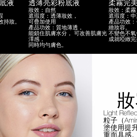
底液
透薄亮彩粉底液
柔霧完
妝效：自然
妝效：柔霧
瑕
遮瑕度：透薄妝效，
遮瑕度：中
效持妝。
可疊加使用
產品功效：
產品功效：質地薄透，
緻妝容。
能鎖住肌膚水分， 可改善肌膚光
不變色不氧
澤感，
成就啞緻完
同時均勻膚色。
妝
Light 
粒子（Amin
塗使用提
重面具感