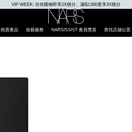
首張訂單滿500元 即享85折優惠。 優惠碼: MYFIRSTNARS
Nars
熱賣產品
妝藝服務
NARSISSIST 會員獎賞
查找店舖位置
E7%B2%89%E5%BA%95%E6%B6%B2/0194251070605_hk.htm