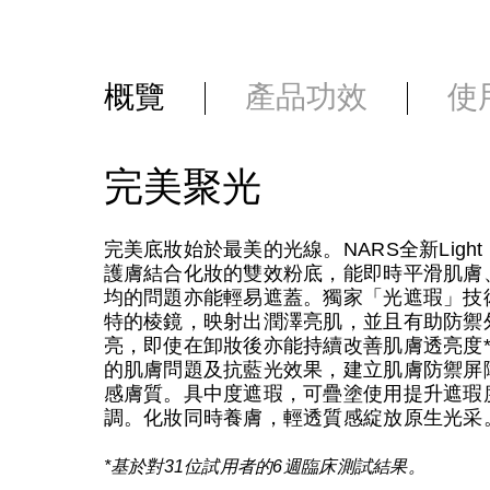
概覽
產品功效
使
完美聚光
完美底妝始於最美的光線。NARS全新Light 
護膚結合化妝的雙效粉底，能即時平滑肌膚
均的問題亦能輕易遮蓋。獨家「光遮瑕」技
特的棱鏡，映射出潤澤亮肌，並且有助防禦
亮，即使在卸妝後亦能持續改善肌膚透亮度
的肌膚問題及抗藍光效果，建立肌膚防禦屏
感膚質。具中度遮瑕，可疊塗使用提升遮瑕
調。化妝同時養膚，輕透質感綻放原生光采
*基於對31位試用者的6週臨床測試結果。