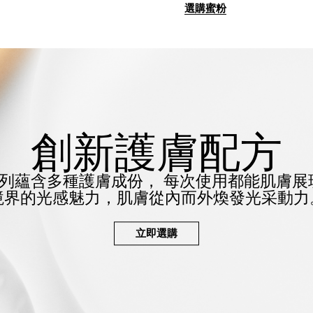
選購蜜粉
創新護膚配方
列蘊含多種護膚成份，
每次使用都能肌膚展
境界的光感魅力，
肌膚從內而外煥發光采動力
立即選購