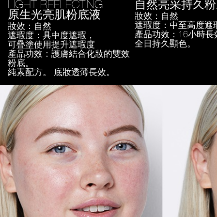
LIGHT REFLECTING
自然亮采持久粉
原生光亮肌粉底液
妝效：自然
遮瑕度：中至高度遮
妝效：自然
產品功效：16小時長
遮瑕度：具中度遮瑕，
全日持久顯色。
可疊塗使用提升遮瑕度
產品功效：護膚結合化妝的雙效
粉底。
純素配方。 底妝透薄長效。