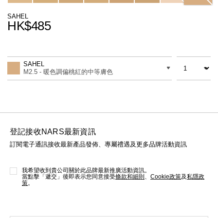
線上虛擬試妝
SAHEL
HK$485
官網限定​
瀏覽全部
Promotions
Add
Product
熱賣產品
to
Actions
數量
差別
cart
SAHEL
options
M2.5 - 暖色調偏桃紅的中等膚色
登記接收NARS最新資訊
訂閱電子通訊接收最新產品發佈、專屬禮遇及更多品牌活動資訊
全新
LIGHT REFLECTING™ 原生光
亮肌卸妝油
我希望收到貴公司關於此品牌最新推廣活動資訊。
當點擊「遞交」後即表示您同意接受
條款和細則
、
Cookie政策
及
私隱政
策
。