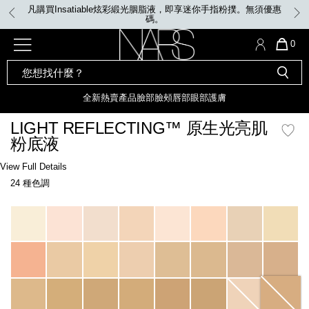
Skip
凡購買Insatiable炫彩緞光胭脂液，即享迷你手指粉撲。無須優惠
to
碼。
main
content
全新
產品
熱賣產品
選單"
QUA
0
OF
SEARCH
Nars
ITE
彩妝組合及禮品
全新
粉底
LIGHT REFLECTING™ 原生光
CATALOG
IN
亮肌卸妝油
CAR
全新
熱賣產品
臉部
臉頰
唇部
眼部
護膚
遮瑕膏
IS
化妝掃及工具
全新色調
LIGHT REFLECTING™ 原
LIGHT REFLECTING™ 原生光亮肌
胭脂
生光幻彩蜜粉餅
粉底液
臉部
唇膏
全新
INSATIABLE炫彩緞光胭脂液
Details
/zh/light-
Item
View Full Details
reflecting%E2%84%A2-
No.
24 種色調
%E5%8E%9F%E7%94%9F%E5%85%89%E4%BA%AE%E8%82%8C%E7%B2%
999NAC0000141_hk
定妝蜜粉
臉頰
全新色調
AFTERGLOW 悅光唇彩​
Variations
瀏覽全部
全新
LIGHT REFLECTING™ 原生光
唇部
亮肌系列
線上購物禮遇
眼部
電子禮品卡
護膚