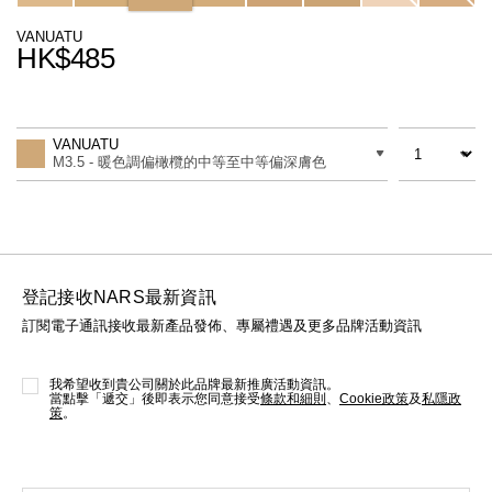
線上虛擬試妝
VANUATU
HK$485
官網限定​
瀏覽全部
Promotions
Add
Product
熱賣產品
to
Actions
數量
差別
cart
VANUATU
options
M3.5 - 暖色調偏橄欖的中等至中等偏深膚色
登記接收NARS最新資訊
訂閱電子通訊接收最新產品發佈、專屬禮遇及更多品牌活動資訊
全新
LIGHT REFLECTING™ 原生光
亮肌卸妝油
我希望收到貴公司關於此品牌最新推廣活動資訊。
當點擊「遞交」後即表示您同意接受
條款和細則
、
Cookie政策
及
私隱政
策
。