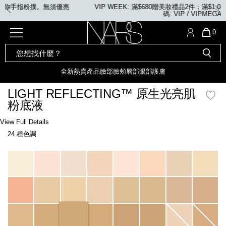
Skip
須優惠
VIP WEEK: 滿$680贈美妝禮品2件；滿$1,080贈美妝禮品4件。
to
碼: VIP / VIPMEGA
main
content
全新
產品
熱賣產品
選單"
QUA
0
OF
SEARCH
Nars
ITE
彩妝組合及禮品
全新
粉底
LIGHT REFLECTING™ 原生光
CATALOG
IN
亮肌卸妝油
CAR
全新
熱賣產品
臉部
臉頰
唇部
眼部
護膚
遮瑕膏
IS
化妝掃及工具
全新色調
LIGHT REFLECTING™ 原
LIGHT REFLECTING™ 原生光亮肌
胭脂
生光幻彩蜜粉餅
粉底液
臉部
唇膏
全新
INSATIABLE炫彩緞光胭脂液
Details
/zh/light-
Item
View Full Details
reflecting%E2%84%A2-
No.
24 種色調
%E5%8E%9F%E7%94%9F%E5%85%89%E4%BA%AE%E8%82%8C%E7%B2%
0194251070643_hk
定妝蜜粉
臉頰
全新色調
AFTERGLOW 悅光唇彩​
Variations
瀏覽全部
全新
LIGHT REFLECTING™ 原生光
唇部
亮肌系列
線上購物禮遇
眼部
電子禮品卡
護膚