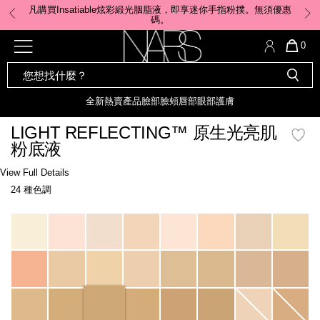
Skip
凡購買Insatiable炫彩緞光胭脂液，即享迷你手指粉撲。無須優惠
to
碼。
main
content
全新
產品
熱賣產品
選單"
QUA
0
OF
SEARCH
Nars
ITE
彩妝組合及禮品
全新
粉底
LIGHT REFLECTING™ 原生光
CATALOG
IN
亮肌卸妝油
CAR
全新
熱賣產品
臉部
臉頰
唇部
眼部
護膚
遮瑕膏
IS
化妝掃及工具
全新色調
LIGHT REFLECTING™ 原
LIGHT REFLECTING™ 原生光亮肌
胭脂
生光幻彩蜜粉餅
粉底液
臉部
唇膏
全新
INSATIABLE炫彩緞光胭脂液
Details
/zh/light-
Item
View Full Details
reflecting%E2%84%A2-
No.
24 種色調
%E5%8E%9F%E7%94%9F%E5%85%89%E4%BA%AE%E8%82%8C%E7%B2%
0194251070643_hk
定妝蜜粉
臉頰
全新色調
AFTERGLOW 悅光唇彩​
Variations
瀏覽全部
全新
LIGHT REFLECTING™ 原生光
唇部
亮肌系列
線上購物禮遇
眼部
電子禮品卡
護膚