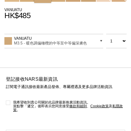
線上虛擬試妝
VANUATU
HK$485
官網限定​
瀏覽全部
Promotions
Add
Product
熱賣產品
to
Actions
數量
差別
cart
VANUATU
options
M3.5 - 暖色調偏橄欖的中等至中等偏深膚色
登記接收NARS最新資訊
訂閱電子通訊接收最新產品發佈、專屬禮遇及更多品牌活動資訊
全新
LIGHT REFLECTING™ 原生光
亮肌卸妝油
我希望收到貴公司關於此品牌最新推廣活動資訊。
當點擊「遞交」後即表示您同意接受
條款和細則
、
Cookie政策
及
私隱政
策
。