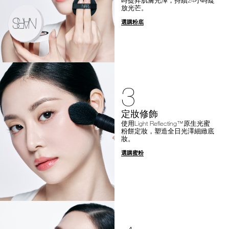
放光芒。
選購粉底
3
定妝修飾
使用Light Reflecting™原生光蜜
粉餅定妝，塑造全日光澤細緻底
妝。
選購蜜粉