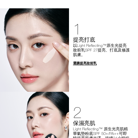
1
提亮打底
以Light Reflecting™原生光提亮
妝前乳SPF 27提亮、打底及修護
肌膚。
選購提亮妝前乳
2
保濕亮肌
Light Reflecting™ 原生光亮肌精
華氣墊粉底SPF 50+/PA++可即
時提昇肌膚光澤，持續24小時綻