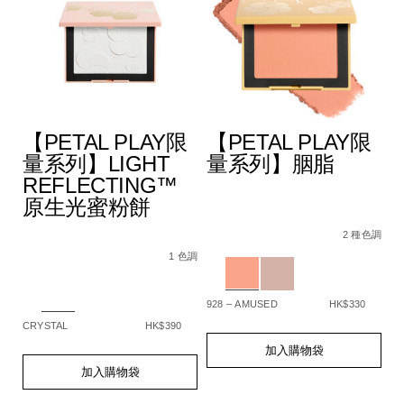
F
【PETAL PLAY限
【PETAL PLAY限
量系列】LIGHT
量系列】胭脂
REFLECTING™
原生光蜜粉餅
%B0%B4%E5%85%89%E6%B0%A3%E5%A2%8A%E7%B2%89%
Details
Item
/zh/%E3%80%90p
De
It
5%BD%A9%E5%A6%9D%E6%A3%92%E7%B5%84%E5%90%88/
pa%2B%2B%2B/0194251006512_hk.html
No.
play%E9%99%9
N
色調
2 種色調
Details
Item
/zh/%E3%80%90petal-
194251159331_hk
1
No.
play%E9%99%90%E9%87%8F%E7%B3%BB%
Variations
Va
1 色調
194251159348_hk
reflecting%E2%84%A2%E5%8E%9F%E7%
Variations
928 – AMUSED
HK$330
SP
CRYSTAL
HK$390
Add
Product
A
Pr
to
Actions
to
Ac
Add
Product
加入購物袋
cart
ca
to
Actions
加入購物袋
options
op
cart
options