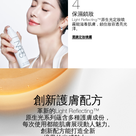
4
保濕鎖妝
Light Reflecting™原生光定妝噴
霧能滋養肌膚，鎖住妝容透亮光
澤。
選購定妝噴霧
創新護膚配方
革新的Light Reflecting™
原生光系列蘊含多種護膚成份，
每次使用都能肌膚展現動人魅力。
創新配方能打造全新