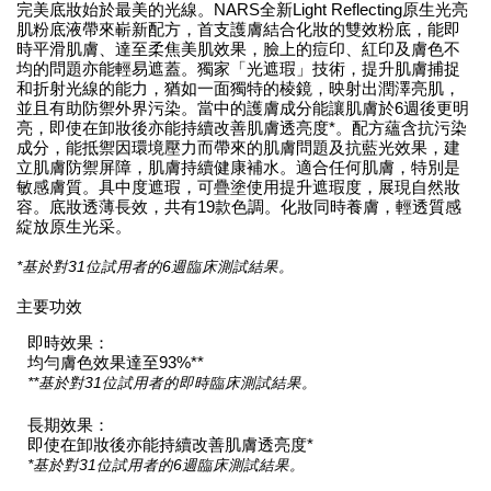
完美底妝始於最美的光線。NARS全新Light Reflecting原生光亮
肌粉底液帶來嶄新配方，首支護膚結合化妝的雙效粉底，能即
時平滑肌膚、達至柔焦美肌效果，臉上的痘印、紅印及膚色不
均的問題亦能輕易遮蓋。獨家「光遮瑕」技術，提升肌膚捕捉
和折射光線的能力，猶如一面獨特的棱鏡，映射出潤澤亮肌，
並且有助防禦外界污染。當中的護膚成分能讓肌膚於6週後更明
亮，即使在卸妝後亦能持續改善肌膚透亮度*。配方蘊含抗污染
成分，能抵禦因環境壓力而帶來的肌膚問題及抗藍光效果，建
立肌膚防禦屏障，肌膚持續健康補水。適合任何肌膚，特別是
敏感膚質。具中度遮瑕，可疊塗使用提升遮瑕度，展現自然妝
容。底妝透薄長效，共有19款色調。化妝同時養膚，輕透質感
綻放原生光采。
*基於對31位試用者的6週臨床測試結果。
主要功效
即時效果：
均勻膚色效果達至93%**
**基於對31位試用者的即時臨床測試結果。
長期效果：
即使在卸妝後亦能持續改善肌膚透亮度*
*基於對31位試用者的6週臨床測試結果。