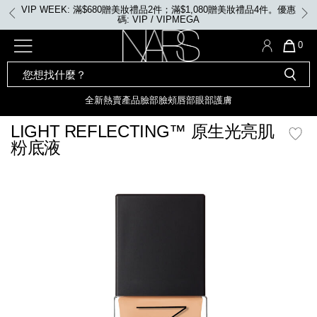
Skip
VIP WEEK: 任何購物即享2X積分、滿$2,000更享3X積分
to
main
content
全新
產品
熱賣產品
選單"
QUA
0
OF
SEARCH
Nars
ITE
彩妝組合及禮品
全新
粉底
LIGHT REFLECTING™ 原生光
CATALOG
IN
亮肌卸妝油
CAR
全新
熱賣產品
臉部
臉頰
唇部
眼部
護膚
遮瑕膏
化妝掃及工具
IS
全新色調
LIGHT REFLECTING™ 原
LIGHT REFLECTING™ 原生光亮肌
胭脂
生光幻彩蜜粉餅
粉底液
臉部
唇膏
全新
INSATIABLE炫彩緞光胭脂液
mage
臉頰
定妝蜜粉
全新色調
AFTERGLOW 悅光唇彩​
瀏覽全部
全新
LIGHT REFLECTING™ 原生光
唇部
亮肌系列
線上購物禮遇
眼部
電子禮品卡
護膚