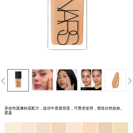
線上虛擬試妝
官網限定​
瀏覽全部
熱賣產品
全新
LIGHT REFLECTING™ 原生光
亮肌卸妝油
Details
/zh/light-
Item
reflecting%E2%84%A2-
No.
革命性護膚粉底配方，提供中度遮瑕度，可疊塗使用，塑造自然妝效。
%E5%8E%9F%E7%94%9F%E5%85%89%E4%BA%AE%E8%82%8C%E7%B2%
0194251070681_hk
更多
Variations