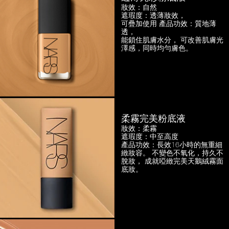
妝效：自然
遮瑕度：透薄妝效，
可疊加使用
產品功效：質地薄
透，
能鎖住肌膚水分， 可改善肌膚光
澤感，
同時均勻膚色。
柔霧完美粉底液
妝效：柔霧
遮瑕度：中至高度
產品功效：長效16小時的無重細
緻妝容。
不變色不氧化，持久不
脫妝，
成就啞緻完美天鵝絨霧面
底妝。