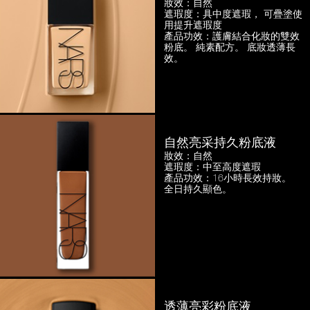
妝效：自然
遮瑕度：具中度遮瑕，
可疊塗使
用提升遮瑕度
產品功效：護膚結合化妝的雙效
粉底。
純素配方。 底妝透薄長
效。
自然亮采持久粉底液
妝效：自然
遮瑕度：中至高度遮瑕
產品功效：16小時長效持妝。
全日持久顯色。
透薄亮彩粉底液