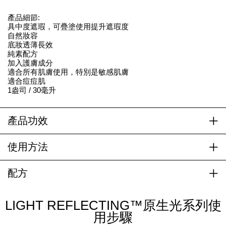
產品細節:
具中度遮瑕，可疊塗使用提升遮瑕度
自然妝容
底妝透薄長效
純素配方
加入護膚成分
適合所有肌膚使用，特別是敏感肌膚
適合痘痘肌
1盎司 / 30毫升
產品功效
使用方法
配方
LIGHT REFLECTING™原生光系列使
用步驟