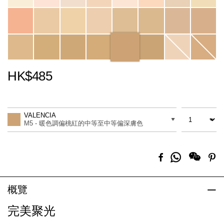
HK$485
Promotions
Add
Product
to
Actions
數量
差別
cart
VALENCIA
options
M5 - 暖色調偏桃紅的中等至中等偏深膚色
分
Facebook
Pi
享
到
Whatsapp
概覽
完美聚光