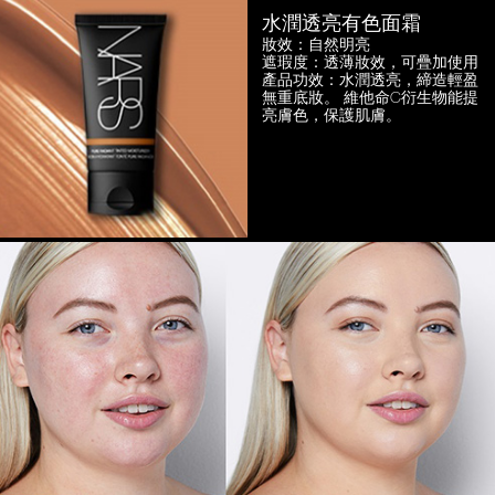
水潤透亮有色面霜
妝效：自然明亮
遮瑕度：透薄妝效，可疊加使用
產品功效：水潤透亮，締造輕盈
無重底妝。
維他命C衍生物能提
亮膚色，保護肌膚。